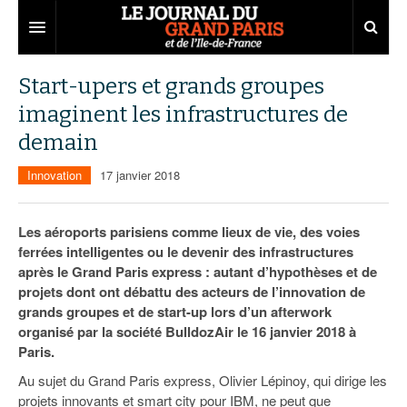
Grand Paris
Start-upers et grands groupes
imaginent les infrastructures de
Territoires
demain
Entreprises
Aménagement
Innovation
17 janvier 2018
Départements
Collectivités
Développement économique
Carnet
Institutions
Emploi
75
Les aéroports parisiens comme lieux de vie, des voies
ferrées intelligentes ou le devenir des infrastructures
Les Assises du Grand Paris
Services urbains
Attractivité
77
Nominations
après le Grand Paris express : autant d’hypothèses et de
projets dont ont débattu des acteurs de l’innovation de
Le podcast
Innovation
78
Portraits
Éditions précédentes
grands groupes et de start-up lors d’un afterwork
organisé par la société BulldozAir le 16 janvier 2018 à
Transport
91
Agenda
Ecouter les épisodes
Paris.
Marchés publics
92
Lire les résumés
Au sujet du Grand Paris express, Olivier Lépinoy, qui dirige les
projets innovants et smart city pour IBM, ne peut que