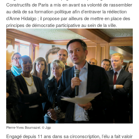
93
Constructifs de Paris a mis en avant sa volonté de rassembler
au delà de sa formation politique afin d’entraver la réélection
94
d’Anne Hidalgo ; il propose par ailleurs de mettre en place des
principes de démocratie participative au sein de la ville.
95
Pierre-Yves Bournazel. © Jgp
Engagé depuis 11 ans dans sa circonscription, l’élu a fait valoir