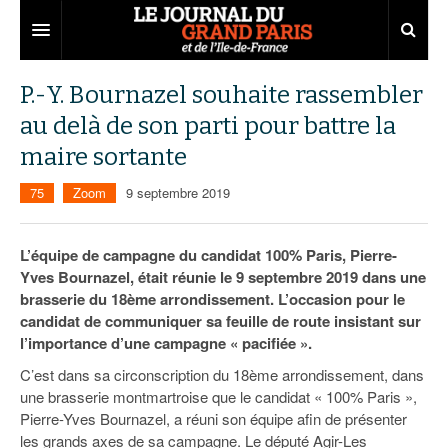
Grand Paris
P.-Y. Bournazel souhaite rassembler
au delà de son parti pour battre la
Territoires
maire sortante
Entreprises
Aménagement
75
Zoom
9 septembre 2019
Départements
Collectivités
Développement économique
Carnet
Institutions
Emploi
75
L’équipe de campagne du candidat 100% Paris, Pierre-
Yves Bournazel, était réunie le 9 septembre 2019 dans une
Les Assises du Grand Paris
Services urbains
Attractivité
77
Nominations
brasserie du 18ème arrondissement. L’occasion pour le
candidat de communiquer sa feuille de route insistant sur
Le podcast
Innovation
78
Portraits
Éditions précédentes
l’importance d’une campagne « pacifiée ».
Transport
91
Agenda
Ecouter les épisodes
C’est dans sa circonscription du 18ème arrondissement, dans
une brasserie montmartroise que le candidat « 100% Paris »,
Marchés publics
92
Lire les résumés
Pierre-Yves Bournazel, a réuni son équipe afin de présenter
les grands axes de sa campagne. Le député Agir-Les