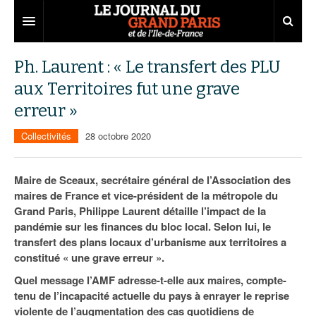
Grand Paris
Ph. Laurent : « Le transfert des PLU
aux Territoires fut une grave
Territoires
erreur »
Entreprises
Aménagement
Collectivités
28 octobre 2020
Départements
Collectivités
Développement économique
Carnet
Institutions
Emploi
75
Maire de Sceaux, secrétaire général de l’Association des
maires de France et vice-président de la métropole du
Les Assises du Grand Paris
Services urbains
Attractivité
77
Nominations
Grand Paris, Philippe Laurent détaille l’impact de la
pandémie sur les finances du bloc local. Selon lui, le
Le podcast
Innovation
78
Portraits
Éditions précédentes
transfert des plans locaux d’urbanisme aux territoires a
constitué « une grave erreur ».
Transport
91
Agenda
Ecouter les épisodes
Quel message l’AMF adresse-t-elle aux maires, compte-
Marchés publics
92
Lire les résumés
tenu de l’incapacité actuelle du pays à enrayer le reprise
violente de l’augmentation des cas quotidiens de