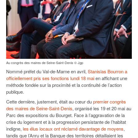
Au congrès des maires de Seine-Saint-Denis © Jgp
Nommé préfet du Val-de-Marne en avril,
Stanislas Bourron a
officiellement pris ses fonctions lundi 18 mai
en affichant une
méthode fondée sur la proximité et la continuité de l’action
publique.
Cette dernière, justement, était au cœur du
premier congrès
des maires de Seine-Saint-Denis
, organisé les 19 et 20 mai au
Parc des expositions du Bourget. Face à l’aggravation de la
crise du logement et à la progression persistante de l’habitat
indigne,
les élus locaux ont réclamé davantage de moyens
,
tandis que l’Anru et la Banque des territoires détaillaient les