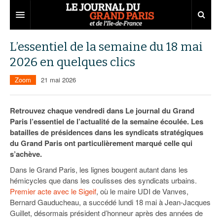
Grand Paris
L’essentiel de la semaine du 18 mai
2026 en quelques clics
Territoires
Zoom
21 mai 2026
Entreprises
Aménagement
Départements
Collectivités
Développement économique
Retrouvez chaque vendredi dans Le journal du Grand
Paris l’essentiel de l’actualité de la semaine écoulée. Les
Carnet
Institutions
Emploi
75
batailles de présidences dans les syndicats stratégiques
du Grand Paris ont particulièrement marqué celle qui
Les Assises du Grand Paris
Services urbains
Attractivité
77
Nominations
s’achève.
Le podcast
Innovation
78
Portraits
Éditions précédentes
Dans le Grand Paris, les lignes bougent autant dans les
hémicycles que dans les coulisses des syndicats urbains.
Transport
91
Agenda
Ecouter les épisodes
Premier acte avec le Sigeif
, où le maire UDI de Vanves,
Bernard Gauducheau, a succédé lundi 18 mai à Jean-Jacques
Marchés publics
92
Lire les résumés
Guillet, désormais président d’honneur après des années de