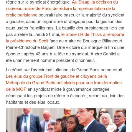
règne sur le syndicat énergétique.
93
Au Siaap, la décision du
nouveau maire de Paris de réduire la représentation de la
94
droite parisienne
pourrait faire basculer la majorité du syndicat
à gauche, dans un organisme stratégique pour la gestion des
95
eaux usées franciliennes. La bataille des présidences ne s’est
pas arrêtée là. Jeudi 21 mai,
le maire LR de Thiais a remporté
la présidence du Sedif
face au maire de Boulogne-Billancourt,
Pierre-Christophe Baguet. Une victoire qui marque la fin d’une
époque : après 43 ans à la tête du syndicat, André Santini a
été unanimement nommé président d’honneur.
Le débat sur l’avenir institutionnel du Grand Paris se poursuit.
L
es élus du groupe Front de gauche et citoyens de la
Métropole du Grand Paris ont plaidé pour une transformation
de la MGP
en syndicat mixte à gouvernance partagée,
dénonçant les projets de réforme élaborés, selon eux, loin des
habitants et des élus locaux.