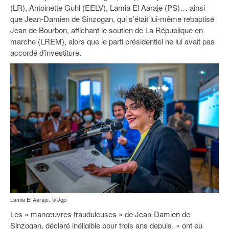
93
(LR), Antoinette Guhl (EELV), Lamia El Aaraje (PS)… ainsi
que Jean-Damien de Sinzogan, qui s’était lui-même rebaptisé
94
Jean de Bourbon, affichant le soutien de La République en
marche (LREM), alors que le parti présidentiel ne lui avait pas
95
accordé d’investiture.
Lamia El Aaraje. © Jgp
Les « manœuvres frauduleuses » de Jean-Damien de
Sinzogan, déclaré inéligible pour trois ans depuis, « ont eu