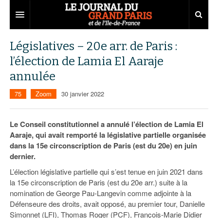
Grand Paris
Législatives – 20e arr. de Paris :
l’élection de Lamia El Aaraje
Territoires
annulée
Entreprises
Aménagement
75
Zoom
30 janvier 2022
Départements
Collectivités
Développement économique
Carnet
Institutions
Emploi
75
Le Conseil constitutionnel a annulé l’élection de Lamia El
Aaraje, qui avait remporté la législative partielle organisée
Les Assises du Grand Paris
Services urbains
Attractivité
77
Nominations
dans la 15e circonscription de Paris (est du 20e) en juin
dernier.
Le podcast
Innovation
78
Portraits
Éditions précédentes
L’élection législative partielle qui s’est tenue en juin 2021 dans
Transport
91
Agenda
Ecouter les épisodes
la 15e circonscription de Paris (est du 20e arr.) suite à la
nomination de George Pau-Langevin comme adjointe à la
Marchés publics
92
Lire les résumés
Défenseure des droits, avait opposé, au premier tour, Danielle
Simonnet (LFI), Thomas Roger (PCF), François-Marie Didier