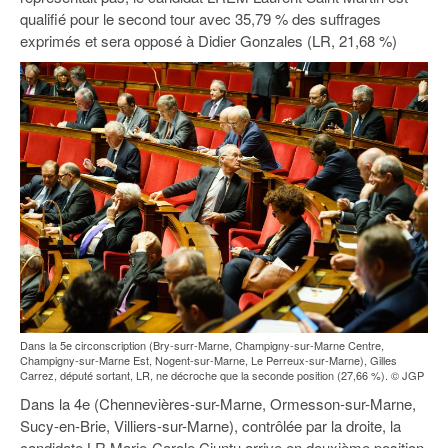
qualifié pour le second tour avec 35,79 % des suffrages
exprimés et sera opposé à Didier Gonzales (LR, 21,68 %)
Dans la 5e circonscription (Bry-surr-Marne, Champigny-sur-Marne Centre,
Champigny-sur-Marne Est, Nogent-sur-Marne, Le Perreux-sur-Marne), Gilles
Carrez, député sortant, LR, ne décroche que la seconde position (27,66 %). © JGP
Dans la 4e (Chennevières-sur-Marne, Ormesson-sur-Marne,
Sucy-en-Brie, Villiers-sur-Marne), contrôlée par la droite, la
candidate LR Marie-Carole Ciuntu arrive en deuxième position