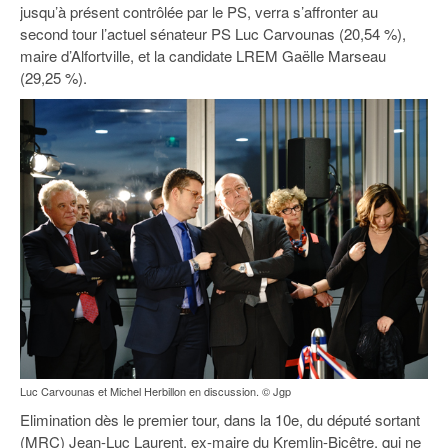
jusqu’à présent contrôlée par le PS, verra s’affronter au
second tour l’actuel sénateur PS Luc Carvounas (20,54 %),
maire d’Alfortville, et la candidate LREM Gaëlle Marseau
(29,25 %).
Luc Carvounas et Michel Herbillon en discussion. © Jgp
Elimination dès le premier tour, dans la 10e, du député sortant
(MRC) Jean-Luc Laurent, ex-maire du Kremlin-Bicêtre, qui ne