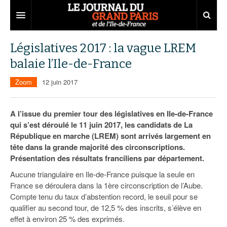
Grand Paris
Législatives 2017 : la vague LREM
balaie l’Ile-de-France
Territoires
Zoom
12 juin 2017
Entreprises
Aménagement
Départements
Collectivités
Développement économique
A l’issue du premier tour des législatives en Ile-de-France
qui s’est déroulé le 11 juin 2017, les candidats de La
Carnet
Institutions
Emploi
75
République en marche (LREM) sont arrivés largement en
tête dans la grande majorité des circonscriptions.
Les Assises du Grand Paris
Services urbains
Attractivité
77
Nominations
Présentation des résultats franciliens par département.
Le podcast
Innovation
78
Portraits
Éditions précédentes
Aucune triangulaire en Ile-de-France puisque la seule en
France se déroulera dans la 1ère circonscription de l’Aube.
Transport
91
Agenda
Ecouter les épisodes
Compte tenu du taux d’abstention record, le seuil pour se
qualifier au second tour, de 12,5 % des inscrits, s’élève en
Marchés publics
92
Lire les résumés
effet à environ 25 % des exprimés.