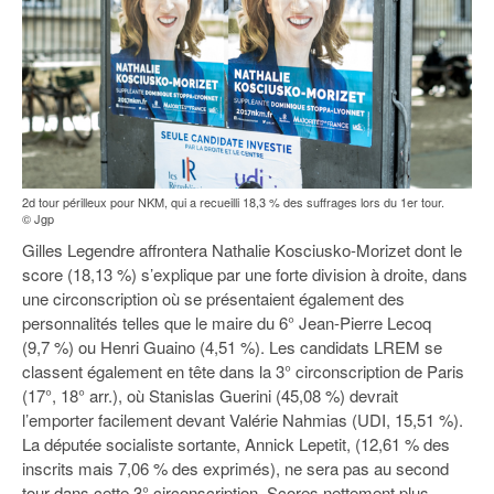
2d tour périlleux pour NKM, qui a recueilli 18,3 % des suffrages lors du 1er tour.
© Jgp
Gilles Legendre affrontera Nathalie Kosciusko-Morizet dont le
score (18,13 %) s’explique par une forte division à droite, dans
une circonscription où se présentaient également des
personnalités telles que le maire du 6° Jean-Pierre Lecoq
(9,7 %) ou Henri Guaino (4,51 %). Les candidats LREM se
classent également en tête dans la 3° circonscription de Paris
(17°, 18° arr.), où Stanislas Guerini (45,08 %) devrait
l’emporter facilement devant Valérie Nahmias (UDI, 15,51 %).
La députée socialiste sortante, Annick Lepetit, (12,61 % des
inscrits mais 7,06 % des exprimés), ne sera pas au second
tour dans cette 3° circonscription. Scores nettement plus