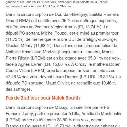
gauche et recueille 25,45 % des voix, devançant la candidate de la France
insoumise, Farida Amrani (17,61 %). © CNNum
Dans la circonscription de Dourdan-Brétigny, Laëtitia Romeiro
Dias (LREM) est en tête avec 35 % des suffrages exprimés,
et affrontera au 2nd tour Virgine Araujo (FI, 13,74 %). Le
député PS sortant, Michel Pouzol, est éliminé au premier tour
(11,73 %), de même que le maire UDI de Brétigny-sur-Orge,
Nicolas Méary (11,63 %). Dans l’ancienne circonscription de
Nathalie Kosciusko-Morizet (Longjumeau-Limours), Marie-
Pierre Rixain (LREM) est en ballottage avec 35,31 % des voix,
face à Agnès Evren (LR, 15,80 %). A Orsay, le mathématicien
Cédric Villani (LREM) crée la surprise, arrivant en tête avec
47,46 % des voix, devant Laure Darcos (LR-UDI, 16,82 %). La
députée PS sortante, Maud Olivier, ne recueille que 10,46 %
des suffrages.
Pas de 2nd tour pour Malek Boutih
Dans la circonscription de Massy, laissée libre par le PS
François Lamy, parti se présenter à Lille, Amélie de Montchalin
(LREM) arrive en tête avec 38,80 % des voix, devant
Françoise Couasse (UDI, 13,73 %), la directrice de cabinet du