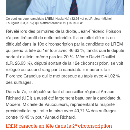
Ce sont les deux candidats LREM, Nadia Haï (32,98 %) et LR, Jean-Michel
Fourgous (23,09 %) qui s’affronteront le 19 juin. © JGP
Révélé lors des primaires de la droite, Jean-Frédéric Poisson
n’a pas tiré profit de cette notoriété. Il a en effet été mis en
difficulté dans la 10e circonscription par la candidate de LREM
qui prend la tête du 1er tour avec 46,63 %, tandis que le député
sortant n’atteint même pas les 20 %. Même David Douillet
(LR, 26,93 %), député sortant de la 12e circonscription, se voit
relégué au second rang par la candidate « macroniste »
Florence Grandjus qui le met presque au tapis avec 41,02 %
des suffrages.
Dans la 7e, le député sortant et conseiller régional Arnaud
Richard (UDI) a aussi été largement battu par la candidate du
Modem, Michèle de Vaucouleurs, représentant la majorité
présidentielle, qui rafle la mise avec 40,71 % des suffrages
contre 19,43 % pour Arnaud Richard.
LREM caracole en tête dans le 2° circonscription