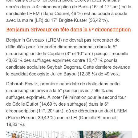
serrés dans la 4° circonscription de Paris (16° et 17° arr.) où la
candidate LREM (Llana Cicurel, 46 %) est au coude à coude
avec la maire (LR) du 17° Brigitte Kuster (36,42 %).
Benjamin Griveaux en tête dans la 5° circonscription
Benjamin Griveaux (LREM) ne devrait pas rencontrer de
difficultés pour l’emporter dimanche prochain dans la 5°
circonscription de la Capitale (3° et 10° arr.) puisqu’il recueille
43,63 % des suffrages exprimés contre 12,47 % pour la
candidate socialiste Seybah Degoma. Cette dernière devance
le candidat écologiste Julien Bayou (12,36 %) de 49 voix.
Déborah Pawlik, première candidate de droite dans cette
circonscription arrive à la 5° position avec 7,96 % des
suffrages exprimés. A noter l’élimination pour le second tour
de Cécile Duflot (14,69 % des suffrages) dans la 6°
circonscription (11°, 20° arr.), où se déroulera un duel LREM
(Pierre Person, 39,42 %) contre LFI (Danielle Simonnet,
18,83 %).