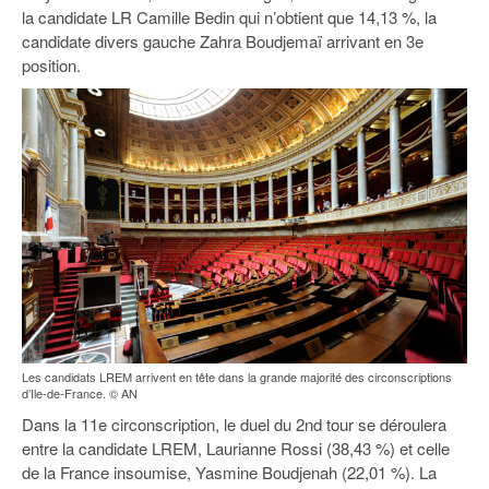
la candidate LR Camille Bedin qui n’obtient que 14,13 %, la
candidate divers gauche Zahra Boudjemaï arrivant en 3e
position.
Les candidats LREM arrivent en tête dans la grande majorité des circonscriptions
d’Ile-de-France. © AN
Dans la 11e circonscription, le duel du 2nd tour se déroulera
entre la candidate LREM, Laurianne Rossi (38,43 %) et celle
de la France insoumise, Yasmine Boudjenah (22,01 %). La