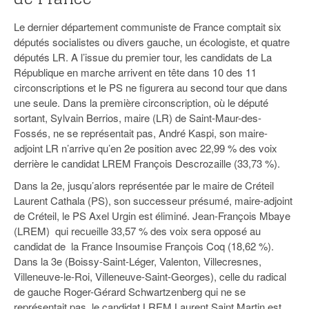
Le dernier département communiste de France comptait six
députés socialistes ou divers gauche, un écologiste, et quatre
députés LR. A l’issue du premier tour, les candidats de La
République en marche arrivent en tête dans 10 des 11
circonscriptions et le PS ne figurera au second tour que dans
une seule. Dans la première circonscription, où le député
sortant, Sylvain Berrios, maire (LR) de Saint-Maur-des-
Fossés, ne se représentait pas, André Kaspi, son maire-
adjoint LR n’arrive qu’en 2e position avec 22,99 % des voix
derrière le candidat LREM François Descrozaille (33,73 %).
Dans la 2e, jusqu’alors représentée par le maire de Créteil
Laurent Cathala (PS), son successeur présumé, maire-adjoint
de Créteil, le PS Axel Urgin est éliminé. Jean-François Mbaye
(LREM) qui recueille 33,57 % des voix sera opposé au
candidat de la France Insoumise François Coq (18,62 %).
Dans la 3e (Boissy-Saint-Léger, Valenton, Villecresnes,
Villeneuve-le-Roi, Villeneuve-Saint-Georges), celle du radical
de gauche Roger-Gérard Schwartzenberg qui ne se
représentait pas, le candidat LREM Laurent Saint Martin est