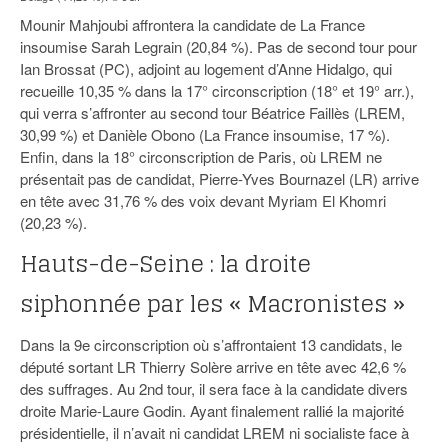
Mounir Mahjoubi affrontera la candidate de La France
insoumise Sarah Legrain (20,84 %). Pas de second tour pour
Ian Brossat (PC), adjoint au logement d’Anne Hidalgo, qui
recueille 10,35 % dans la 17° circonscription (18° et 19° arr.),
qui verra s’affronter au second tour Béatrice Faillès (LREM,
30,99 %) et Danièle Obono (La France insoumise, 17 %).
Enfin, dans la 18° circonscription de Paris, où LREM ne
présentait pas de candidat, Pierre-Yves Bournazel (LR) arrive
en tête avec 31,76 % des voix devant Myriam El Khomri
(20,23 %).
Hauts-de-Seine : la droite
siphonnée par les « Macronistes »
Dans la 9e circonscription où s’affrontaient 13 candidats, le
député sortant LR Thierry Solère arrive en tête avec 42,6 %
des suffrages. Au 2nd tour, il sera face à la candidate divers
droite Marie-Laure Godin. Ayant finalement rallié la majorité
présidentielle, il n’avait ni candidat LREM ni socialiste face à