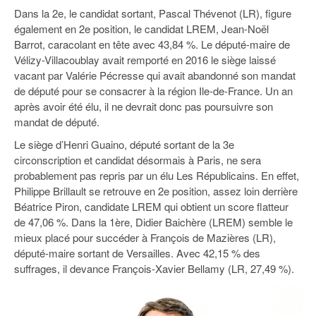
Dans la 2e, le candidat sortant, Pascal Thévenot (LR), figure
également en 2e position, le candidat LREM, Jean-Noël
Barrot, caracolant en tête avec 43,84 %. Le député-maire de
Vélizy-Villacoublay avait remporté en 2016 le siège laissé
vacant par Valérie Pécresse qui avait abandonné son mandat
de député pour se consacrer à la région Ile-de-France. Un an
après avoir été élu, il ne devrait donc pas poursuivre son
mandat de député.
Le siège d’Henri Guaino, député sortant de la 3e
circonscription et candidat désormais à Paris, ne sera
probablement pas repris par un élu Les Républicains. En effet,
Philippe Brillault se retrouve en 2e position, assez loin derrière
Béatrice Piron, candidate LREM qui obtient un score flatteur
de 47,06 %. Dans la 1ère, Didier Baichère (LREM) semble le
mieux placé pour succéder à François de Mazières (LR),
député-maire sortant de Versailles. Avec 42,15 % des
suffrages, il devance François-Xavier Bellamy (LR, 27,49 %).