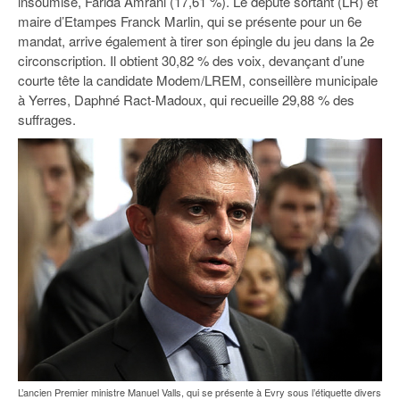
insoumise, Farida Amrani (17,61 %). Le député sortant (LR) et
maire d’Etampes Franck Marlin, qui se présente pour un 6e
mandat, arrive également à tirer son épingle du jeu dans la 2e
circonscription. Il obtient 30,82 % des voix, devançant d’une
courte tête la candidate Modem/LREM, conseillère municipale
à Yerres, Daphné Ract-Madoux, qui recueille 29,88 % des
suffrages.
L’ancien Premier ministre Manuel Valls, qui se présente à Evry sous l’étiquette divers