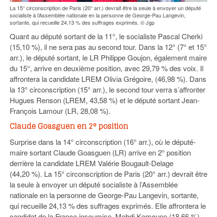
La 15° circonscription de Paris (20° arr.) devrait être la seule à envoyer un député
socialiste à l’Assemblée nationale en la personne de George-Pau Langevin,
sortante, qui recueille 24,13 % des suffrages exprimés. © Jgp
Quant au député sortant de la 11°, le socialiste Pascal Cherki
(15,10 %), il ne sera pas au second tour. Dans la 12° (7° et 15°
arr.), le député sortant, le LR Philippe Goujon, également maire
du 15°, arrive en deuxième position, avec 29,79 % des voix. Il
affrontera la candidate LREM Olivia Grégoire, (46,98 %). Dans
la 13° circonscription (15° arr.), le second tour verra s’affronter
Hugues Renson (LREM, 43,58 %) et le député sortant Jean-
François Lamour (LR, 28,08 %).
Claude Goasguen en 2° position
Surprise dans la 14° circonscription (16° arr.), où le député-
maire sortant Claude Goasguen (LR) arrive en 2° position
derrière la candidate LREM Valérie Bougault-Delage
(44,20 %). La 15° circonscription de Paris (20° arr.) devrait être
la seule à envoyer un député socialiste à l’Assemblée
nationale en la personne de George-Pau Langevin, sortante,
qui recueille 24,13 % des suffrages exprimés. Elle affrontera le
candidat de la France insoumise, Mehdi Kemoune (18,66 %).