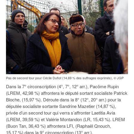
Pas de second tour pour Cécile Duflot (14,69 % des suffrages exprimés), © JGP
Dans la 7° circonscription (4°, 7°, 12° arr.), Pacôme Rupin
(LREM, 42,98 %) affrontera le député sortant socialiste Patrick
Bloche, (15,97 %). Déroute dans la 8° (12°, 20° arr.) pour la
députée socialiste sortante Sandrine Mazetier (14,87 %),
privée d’un second tour qui verra s’affronter Laetitia Avia
(LREM, 39,59 %) et Valérie Montandon (LR, 15,43 %). LREM
(Buon Tan, 36,43 %) affrontera LFI, (Raphaël Qnouch,
15,17 %) dans la 9° circonscription (13° arr.).