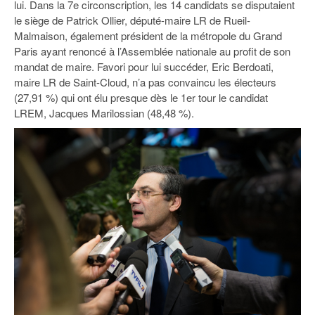
lui. Dans la 7e circonscription, les 14 candidats se disputaient
le siège de Patrick Ollier, député-maire LR de Rueil-
Malmaison, également président de la métropole du Grand
Paris ayant renoncé à l’Assemblée nationale au profit de son
mandat de maire. Favori pour lui succéder, Eric Berdoati,
maire LR de Saint-Cloud, n’a pas convaincu les électeurs
(27,91 %) qui ont élu presque dès le 1er tour le candidat
LREM, Jacques Marilossian (48,48 %).