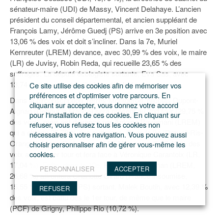
sénateur-maire (UDI) de Massy, Vincent Delahaye. L’ancien
président du conseil départemental, et ancien suppléant de
François Lamy, Jérôme Guedj (PS) arrive en 3e position avec
13,06 % des voix et doit s’incliner. Dans la 7e, Muriel
Kernreuter (LREM) devance, avec 30,99 % des voix, le maire
(LR) de Juvisy, Robin Reda, qui recueille 23,65 % des
suffrages. La député écologiste sortante, Eva Sas, avec
13,74 % des voix, est éliminée dès le 1er tour.
Ce site utilise des cookies afin de mémoriser vos
préférences et d'optimiser votre parcours. En
Dans la circonscription Yerres-Montgeron, Nicolas Dupont-
cliquant sur accepter, vous donnez votre accord
Aignan (Debout la France) sera présent au 2nd tour (29,75 %
pour l'installation de ces cookies. En cliquant sur
des voix), mais est devancé par Antoine Pavamani (LREM)
refuser, vous refusez tous les cookies non
qui a obtenu 35,76 % des suffrages. Dans la 9e (Draveil-Ris-
nécessaires à votre navigation. Vous pouvez aussi
Orangis), Marie Guévenoux (LREM) a recueilli 35,10 % des
choisir personnaliser afin de gérer vous-même les
cookies.
voix au premier tour et fera face à Véronique Carantoix (LR,
17,04 %). Enfin, dans la 10e, Pierre-Alain Raphan (LREM,
PERSONNALISER
ACCEPTER
26,68 %) affrontera Charlotte Girard (France insoumise,
15,55 %). Le député (PS) sortant, Malek Boutih, avec 12,39 %
REFUSER
des voix, est battu dès le 1er tour, de même que le maire
(PCF) de Grigny, Philippe Rio (10,72 %).