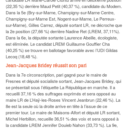
(22,35 %) derrière Maud Petit (40,37 %), candidate du Modem.
Dans la 5e (Bry-sur-Marne, Champigny-sur-Marne Centre,
Champigny-sur-Marne Est, Nogent-sur-Marne, Le Perreux-
sur-Marne), Gilles Carrez, député sortant LR, ne décroche que
la 2e position (27,66 %) derrière Nadine Ret (LREM, 37,11%).
Dans la 6e, la députée sortante Laurence Abeille, écologiste,
est éliminée. Le candidat LREM Guillaume Gouffier Cha
(40,25 %) se trouve en ballotage favorable avec l’UDI Gildas
Lecoq (18,48 %).
Jean-Jacques Bridey réussit son pari
Dans la 7e circonscription, pari gagné pour le maire de
Fresnes et député socialiste sortant, Jean-Jacques Bridey, qui
se présentait sous l’étiquette La République en marche. Il a
recueilli 37,16 % des suffrages exprimés et sera opposé au
maire LR de L’Haÿ-les-Roses Vincent Jeanbrun (22,46 %). La
8e est la seule où la droite arrive en tête à l’issue de ce
premier tour. Le maire de Maisons-Alfort et député LR sortant,
Michel Herbillon, recueille 36,51 % des voix et sera opposé à
la candidate LREM Jennifer Douieb Nahon (33,73 %). La 9e,