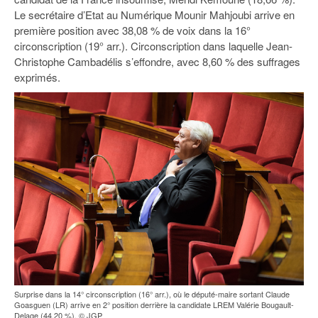
Le secrétaire d’Etat au Numérique Mounir Mahjoubi arrive en
première position avec 38,08 % de voix dans la 16°
circonscription (19° arr.). Circonscription dans laquelle Jean-
Christophe Cambadélis s’effondre, avec 8,60 % des suffrages
exprimés.
Surprise dans la 14° circonscription (16° arr.), où le député-maire sortant Claude
Goasguen (LR) arrive en 2° position derrière la candidate LREM Valérie Bougault-
Delage (44,20 %). © JGP