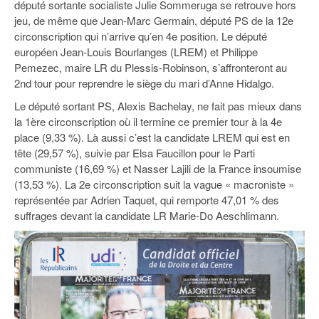
député sortante socialiste Julie Sommeruga se retrouve hors
jeu, de même que Jean-Marc Germain, député PS de la 12e
circonscription qui n’arrive qu’en 4e position. Le député
européen Jean-Louis Bourlanges (LREM) et Philippe
Pemezec, maire LR du Plessis-Robinson, s’affronteront au
2nd tour pour reprendre le siège du mari d’Anne Hidalgo.
Le député sortant PS, Alexis Bachelay, ne fait pas mieux dans
la 1ère circonscription où il termine ce premier tour à la 4e
place (9,33 %). Là aussi c’est la candidate LREM qui est en
tête (29,57 %), suivie par Elsa Faucillon pour le Parti
communiste (16,69 %) et Nasser Lajili de la France insoumise
(13,53 %). La 2e circonscription suit la vague « macroniste »
représentée par Adrien Taquet, qui remporte 47,01 % des
suffrages devant la candidate LR Marie-Do Aeschlimann.