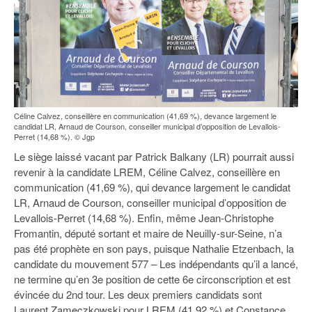
Céline Calvez, conseillère en communication (41,69 %), devance largement le
candidat LR, Arnaud de Courson, conseiller municipal d’opposition de Levallois-
Perret (14,68 %). © Jgp
Le siège laissé vacant par Patrick Balkany (LR) pourrait aussi
revenir à la candidate LREM, Céline Calvez, conseillère en
communication (41,69 %), qui devance largement le candidat
LR, Arnaud de Courson, conseiller municipal d’opposition de
Levallois-Perret (14,68 %). Enfin, même Jean-Christophe
Fromantin, député sortant et maire de Neuilly-sur-Seine, n’a
pas été prophète en son pays, puisque Nathalie Etzenbach, la
candidate du mouvement 577 – Les indépendants qu’il a lancé,
ne termine qu’en 3e position de cette 6e circonscription et est
évincée du 2nd tour. Les deux premiers candidats sont
Laurent Zameczkowski pour LREM (41,92 %) et Constance