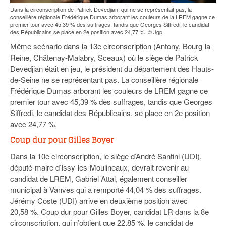
Dans la circonscription de Patrick Devedjian, qui ne se représentait pas, la
conseillère régionale Frédérique Dumas arborant les couleurs de la LREM gagne ce
premier tour avec 45,39 % des suffrages, tandis que Georges Siffredi, le candidat
des Républicains se place en 2e position avec 24,77 %. © Jgp
Même scénario dans la 13e circonscription (Antony, Bourg-la-
Reine, Châtenay-Malabry, Sceaux) où le siège de Patrick
Devedjian était en jeu, le président du département des Hauts-
de-Seine ne se représentant pas. La conseillère régionale
Frédérique Dumas arborant les couleurs de LREM gagne ce
premier tour avec 45,39 % des suffrages, tandis que Georges
Siffredi, le candidat des Républicains, se place en 2e position
avec 24,77 %.
Coup dur pour Gilles Boyer
Dans la 10e circonscription, le siège d’André Santini (UDI),
député-maire d’Issy-les-Moulineaux, devrait revenir au
candidat de LREM, Gabriel Attal, également conseiller
municipal à Vanves qui a remporté 44,04 % des suffrages.
Jérémy Coste (UDI) arrive en deuxième position avec
20,58 %. Coup dur pour Gilles Boyer, candidat LR dans la 8e
circonscription, qui n’obtient que 22,85 %, le candidat de