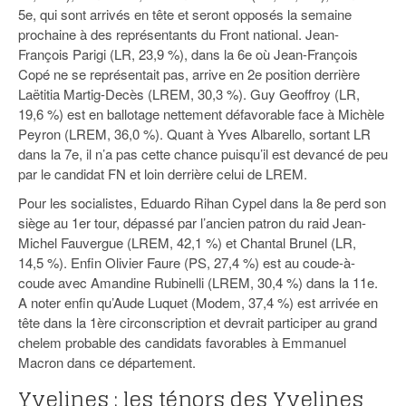
5e, qui sont arrivés en tête et seront opposés la semaine
prochaine à des représentants du Front national. Jean-
François Parigi (LR, 23,9 %), dans la 6e où Jean-François
Copé ne se représentait pas, arrive en 2e position derrière
Laëtitia Martig-Decès (LREM, 30,3 %). Guy Geoffroy (LR,
19,6 %) est en ballotage nettement défavorable face à Michèle
Peyron (LREM, 36,0 %). Quant à Yves Albarello, sortant LR
dans la 7e, il n’a pas cette chance puisqu’il est devancé de peu
par le candidat FN et loin derrière celui de LREM.
Pour les socialistes, Eduardo Rihan Cypel dans la 8e perd son
siège au 1er tour, dépassé par l’ancien patron du raid Jean-
Michel Fauvergue (LREM, 42,1 %) et Chantal Brunel (LR,
14,5 %). Enfin Olivier Faure (PS, 27,4 %) est au coude-à-
coude avec Amandine Rubinelli (LREM, 30,4 %) dans la 11e.
A noter enfin qu’Aude Luquet (Modem, 37,4 %) est arrivée en
tête dans la 1ère circonscription et devrait participer au grand
chelem probable des candidats favorables à Emmanuel
Macron dans ce département.
Yvelines : les ténors des Yvelines