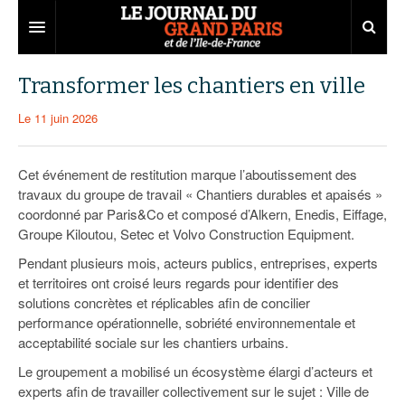
Grand Paris
Transformer les chantiers en ville
Territoires
Le 11 juin 2026
Entreprises
Aménagement
Cet événement de restitution marque l’aboutissement des
Départements
Collectivités
Développement économique
travaux du groupe de travail « Chantiers durables et apaisés »
coordonné par Paris&Co et composé d’Alkern, Enedis, Eiffage,
Carnet
Institutions
Emploi
75
Groupe Kiloutou, Setec et Volvo Construction Equipment.
Les Assises du Grand Paris
Services urbains
Attractivité
77
Nominations
Pendant plusieurs mois, acteurs publics, entreprises, experts
et territoires ont croisé leurs regards pour identifier des
Le podcast
Innovation
78
Portraits
Éditions précédentes
solutions concrètes et réplicables afin de concilier
performance opérationnelle, sobriété environnementale et
Transport
91
Agenda
Ecouter les épisodes
acceptabilité sociale sur les chantiers urbains.
Le groupement a mobilisé un écosystème élargi d’acteurs et
Marchés publics
92
Lire les résumés
experts afin de travailler collectivement sur le sujet : Ville de