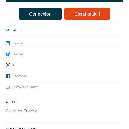
93
94
Connexion
Essai gratuit
95
PARTAGER
Linkedin
Bluesky
X
Facebook
Envoyer cet article
Auteur
Guillaume Ducable