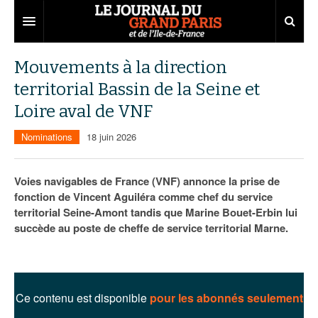
Grand Paris
Mouvements à la direction
territorial Bassin de la Seine et
Territoires
Loire aval de VNF
Entreprises
Aménagement
Nominations
18 juin 2026
Départements
Collectivités
Développement économique
Carnet
Institutions
Emploi
75
Voies navigables de France (VNF) annonce la prise de
fonction de Vincent Aguiléra comme chef du service
Les Assises du Grand Paris
Services urbains
Attractivité
77
Nominations
territorial Seine-Amont tandis que Marine Bouet-Erbin lui
succède au poste de cheffe de service territorial Marne.
Le podcast
Innovation
78
Portraits
Éditions précédentes
Transport
91
Agenda
Ecouter les épisodes
Marchés publics
92
Lire les résumés
Ce contenu est disponible
pour les abonnés seulement