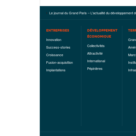
Le journal du Grand Paris – L'actualité du développement d
ENTREPRISES
DÉVELOPPEMENT
TER
ÉCONOMIQUE
Innovation
Gran
Collectivités
Success-stories
Amén
Attractivité
Croissance
Marc
International
Fusion-acquisition
Instit
Pépinières
Implantations
Infra