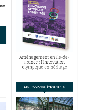
, ABF, ZAC : F. Vauglin détaille sa
nse
- 17
e pour l’urbanisme parisien
es pour
nvier 2026
dres de la tech et de la finance
-
 publie un
 marché de la location de luxe
- 19
didats
us d'articles
Aménagement en Ile-de-
France : l’innovation
olympique en héritage
LES PROCHAINS ÉVÉNEMENTS