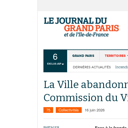
6
Grand Paris
Territoires
EXCLUS JGP
DERNIÈRES ACTUALITÉS
Aménagemen
La Cais
Collectivité
Les cou
La Ville abandonn
Institutions
Commission du Vi
Services urb
75
Collectivités
16 juin 2026
Face à la fronde 
PARTAGER