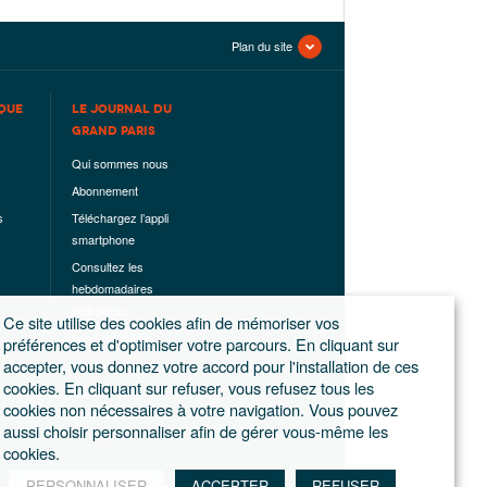
Plan du site
QUE
LE JOURNAL DU
GRAND PARIS
Qui sommes nous
Abonnement
s
Téléchargez l’appli
smartphone
Consultez les
hebdomadaires
déjà parus
Ce site utilise des cookies afin de mémoriser vos
Les hors-séries
préférences et d'optimiser votre parcours. En cliquant sur
accepter, vous donnez votre accord pour l'installation de ces
Mentions légales
cookies. En cliquant sur refuser, vous refusez tous les
Conditions
cookies non nécessaires à votre navigation. Vous pouvez
générales de
aussi choisir personnaliser afin de gérer vous-même les
ventes
cookies.
PERSONNALISER
ACCEPTER
REFUSER