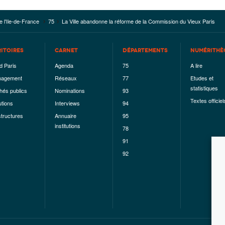
e l'Ile-de-France
75
La Ville abandonne la réforme de la Commission du Vieux Paris
RITOIRES
CARNET
DÉPARTEMENTS
NUMÉRITHÈ
d Paris
Agenda
75
A lire
agement
Réseaux
77
Etudes et
statistiques
hés publics
Nominations
93
Textes officiel
utions
Interviews
94
structures
Annuaire
95
institutions
78
91
92