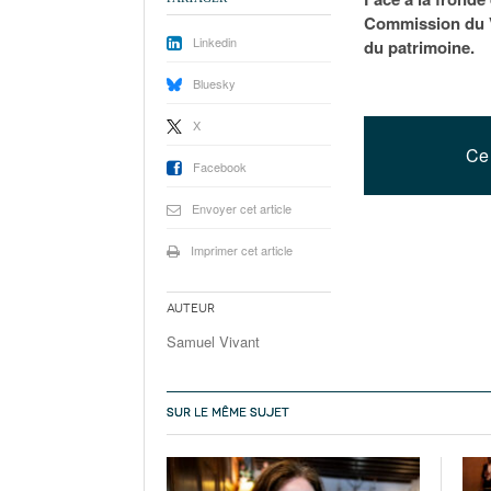
Commission du Vi
Linkedin
du patrimoine.
Bluesky
X
Ce 
Facebook
Envoyer cet article
Imprimer cet article
Auteur
Samuel Vivant
SUR LE MÊME SUJET