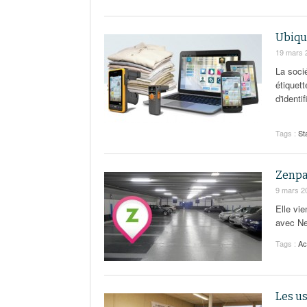
Ubiqu
19 mars 
La soci
étiquet
d'identif
Tags :
St
Zenpar
9 mars 2
Elle vie
avec Ne
Tags :
Ac
Les us