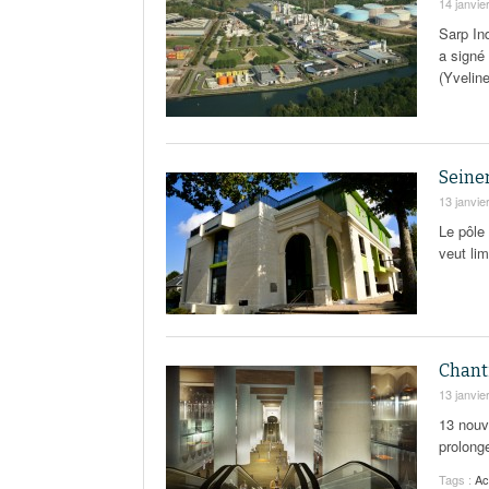
14 janvie
Sarp Ind
a signé
(Yveline
Seine
13 janvie
Le pôle 
veut lim
Chanti
13 janvie
13 nouv
prolong
Tags :
Ac