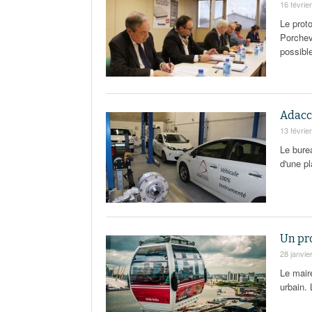
16 févrie
Le proto
Porchevi
possibl
Adacc
13 févrie
Le bure
d'une p
Un pro
28 janvie
Le maire
urbain.