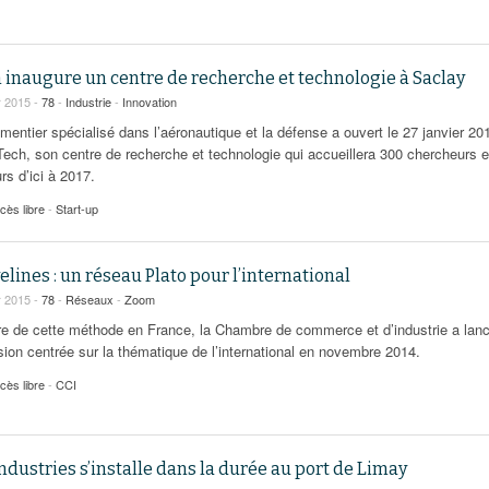
 inaugure un centre de recherche et technologie à Saclay
r 2015 -
78
-
Industrie
-
Innovation
mentier spécialisé dans l’aéronautique et la défense a ouvert le 27 janvier 20
Tech, son centre de recherche et technologie qui accueillera 300 chercheurs e
urs d’ici à 2017.
cès libre
-
Start-up
elines : un réseau Plato pour l’international
r 2015 -
78
-
Réseaux
-
Zoom
re de cette méthode en France, la Chambre de commerce et d’industrie a lan
sion centrée sur la thématique de l’international en novembre 2014.
cès libre
-
CCI
ndustries s’installe dans la durée au port de Limay