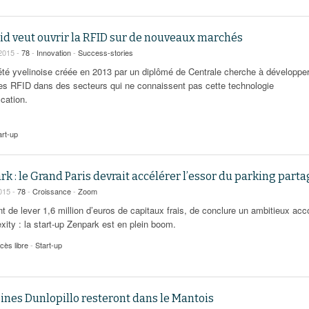
id veut ouvrir la RFID sur de nouveaux marchés
2015 -
78
-
Innovation
-
Success-stories
été yvelinoise créée en 2013 par un diplômé de Centrale cherche à développer
tes RFID dans des secteurs qui ne connaissent pas cette technologie
ication.
art-up
k : le Grand Paris devrait accélérer l’essor du parking part
015 -
78
-
Croissance
-
Zoom
nt de lever 1,6 million d’euros de capitaux frais, de conclure un ambitieux acc
xity : la start-up Zenpark est en plein boom.
cès libre
-
Start-up
ines Dunlopillo resteront dans le Mantois