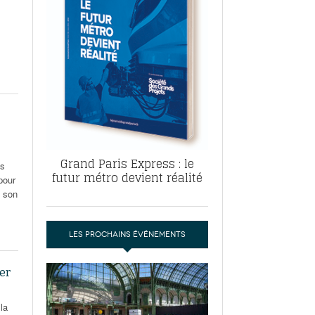
, ABF, ZAC : F. Vauglin détaille sa
- 17
e pour l’urbanisme parisien
es pour
nvier 2026
dres de la tech et de la finance
-
 publie un
 marché de la location de luxe
- 19
didats
us d'articles
Grand Paris Express : le
es
futur métro devient réalité
pour
t son
LES PROCHAINS ÉVÉNEMENTS
ier
la