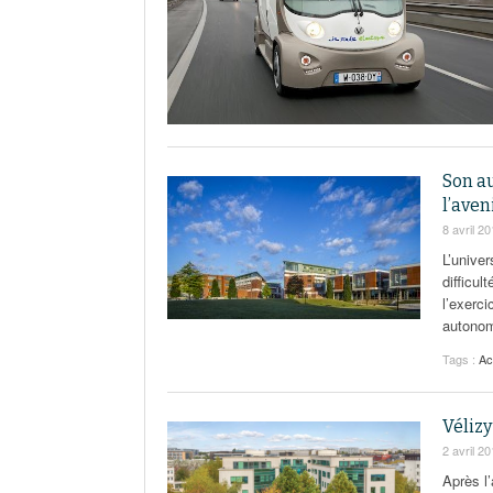
Son a
l’aven
8 avril 2
L’unive
difficul
l’exerc
autonom
Tags :
Ac
Vélizy
2 avril 2
Après l