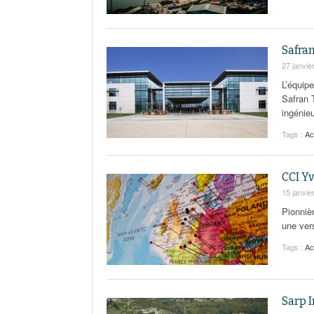
Safran
27 janvie
L’équipe
Safran 
ingénie
Tags :
Ac
CCI Yv
15 janvie
Pionniè
une ver
Tags :
Ac
Sarp I