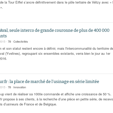
de la Tour Eiffel s’ancre définitivement dans le pôle tertiaire de Vélizy avec «
».
Aval, seule interco de grande couronne de plus de 400 000
ants
2015 -
78
-
Collectivités
et son statut restent encore à définir, mais l'intercommunalité du territoire d
al (Yvelines), regroupant six ensembles existants, verra bien le jour au 1er
2016.
r.fr : la place de marché de l’usinage en série limitée
2015 -
78
-
Innovation
t-up vient de réaliser sa 1000e commande et affiche une croissance de 50 %.
fr propose à ses clients, à la recherche d’une pièce en petite série, de recevo
is d’usineurs de France et de Belgique.