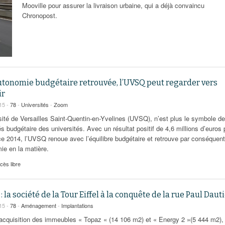
95
Mooville pour assurer la livraison urbaine, qui a déjà convaincu
À Paris, les cadres de la tech et de la finance
Exclusif – Apex
janvier 2026
Chronopost.
-
redessinent le marché de la location de luxe
feuille de rout
16 juillet 2026
juillet 2026
Municipales 2026 : la CCI livre 23 pist
- 20 ja
relancer l’économie parisienne
Saint-Agne immobilier inaugure une nouvelle
À Paris, les ca
- 15 juillet 2026
résidence à Torcy
Municipales 2026 : la CCI de l’Essonne
redessinent le
16 juillet 2026
Cahier d’expert à destination des can
Plus d'articles
janvier 2026
utonomie budgétaire retrouvée, l’UVSQ peut regarder vers
Pl
Plus d'articles
ir
015 -
78
-
Universités
-
Zoom
rsité de Versailles Saint-Quentin-en-Yvelines (UVSQ), n’est plus le symbole d
tés budgétaire des universités. Avec un résultat positif de 4,6 millions d’euros 
ice 2014, l’UVSQ renoue avec l’équilibre budgétaire et retrouve par conséquen
ie en la matière.
cès libre
 : la société de la Tour Eiffel à la conquête de la rue Paul Daut
015 -
78
-
Aménagement
-
Implantations
’acquisition des immeubles « Topaz « (14 106 m2) et « Energy 2 »(5 444 m2), 