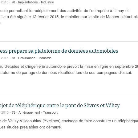
r 2015 -
78
-
Implantations
-
Industrie
cole permettant le redéploiement des activités de l’entreprise à Limay et
lle a été signé le 13 février 2015, le maintien sur le site de Mantes n’étant pl
e.
ess prépare sa plateforme de données automobiles
r 2015 -
78
-
Croissance
-
Industrie
au d'études et d'ingénierie automobile prévoit la mise en ligne en septembre 
lateforme de partage de données récoltées lors de ses compagnes d'essai.
jet de téléphérique entre le pont de Sèvres et Vélizy
r 2015 -
78
-
Aménagement
-
Transport
 de Vélizy-Villacoublay (Yvelines) envisage de faire construire un téléphériqu
 Les études préalables ont démarré.