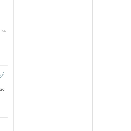
 les
agé
ord