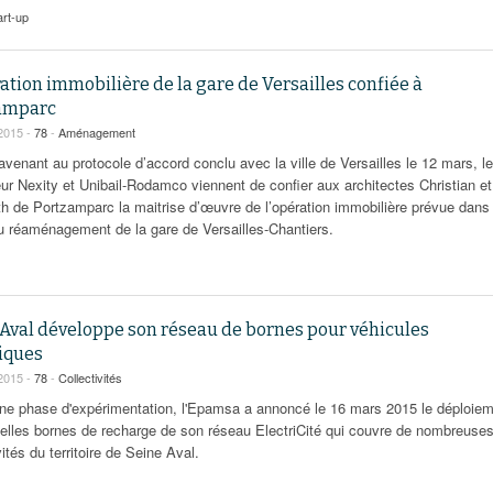
art-up
ation immobilière de la gare de Versailles confiée à
amparc
2015 -
78
-
Aménagement
avenant au protocole d’accord conclu avec la ville de Versailles le 12 mars, le
ur Nexity et Unibail-Rodamco viennent de confier aux architectes Christian et
th de Portzamparc la maitrise d’œuvre de l’opération immobilière prévue dans 
u réaménagement de la gare de Versailles-Chantiers.
 Aval développe son réseau de bornes pour véhicules
riques
2015 -
78
-
Collectivités
ne phase d'expérimentation, l'Epamsa a annoncé le 16 mars 2015 le déploie
elles bornes de recharge de son réseau ElectriCité qui couvre de nombreuse
vités du territoire de Seine Aval.