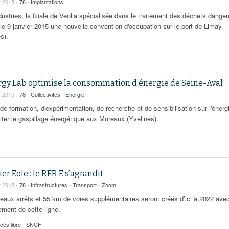
r 2015 -
78
-
Implantations
ustries, la filiale de Veolia spécialisée dans le traitement des déchets dange
 le 9 janvier 2015 une nouvelle convention d'occupation sur le port de Limay
s).
rgy Lab optimise la consommation d’énergie de Seine-Aval
r 2015 -
78
-
Collectivités
-
Energie
de formation, d'expérimentation, de recherche et de sensibilisation sur l'énerg
iter le gaspillage énergétique aux Mureaux (Yvelines).
er Eole : le RER E s’agrandit
r 2015 -
78
-
Infrastructures
-
Transport
-
Zoom
eaux arrêts et 55 km de voies supplémentaires seront créés d’ici à 2022 avec
ement de cette ligne.
cès libre
-
SNCF