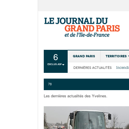
6
Grand Paris
Territoires
EXCLUS JGP
DERNIÈRES ACTUALITÉS
Aménagemen
La Cais
Collectivité
Les cou
78
Institutions
Les dernières actualités des Yvelines.
Services urb