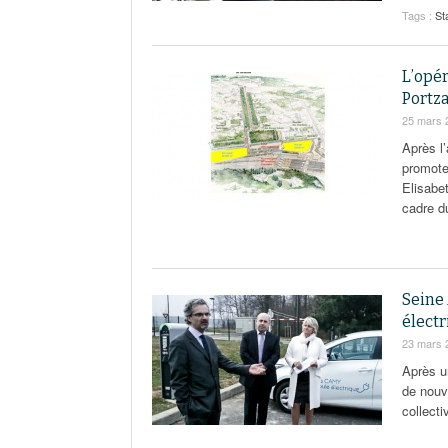
Tags :
St
L’opér
Portz
25 mars 
Après l’
promote
Elisabe
cadre d
Seine
élect
23 mars 
Après u
de nouv
collecti