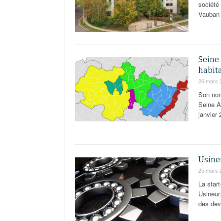
société 
Vauban 
Seine 
habit
26 mars 
Son nom 
Seine Av
janvier 
Usineu
25 mars 
La star
Usineur.
des dev