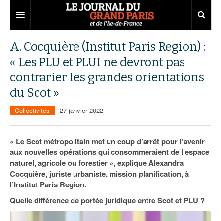
Grand Paris
A. Cocquière (Institut Paris Region) :
« Les PLU et PLUI ne devront pas
Territoires
contrarier les grandes orientations
Entreprises
Aménagement
du Scot »
Départements
Collectivités
Développement économique
Collectivités
27 janvier 2022
Carnet
Institutions
Emploi
75
« Le Scot métropolitain met un coup d’arrêt pour l’avenir
Les Assises du Grand Paris
Services urbains
Attractivité
77
Nominations
aux nouvelles opérations qui consommeraient de l’espace
naturel, agricole ou forestier », explique Alexandra
Le podcast
Innovation
78
Portraits
Éditions précédentes
Cocquière, juriste urbaniste, mission planification, à
Transport
91
Agenda
Ecouter les épisodes
l’Institut Paris Region.
Quelle différence de portée juridique entre Scot et PLU ?
Marchés publics
92
Lire les résumés