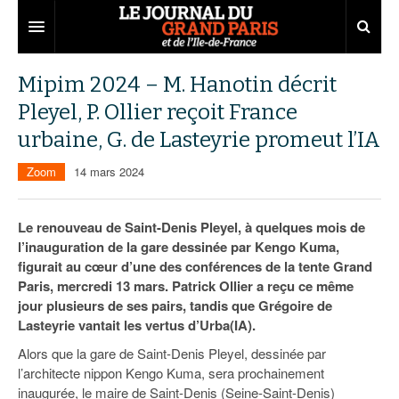
Grand Paris
Mipim 2024 – M. Hanotin décrit
Pleyel, P. Ollier reçoit France
Territoires
urbaine, G. de Lasteyrie promeut l’IA
Entreprises
Aménagement
Zoom
14 mars 2024
Départements
Collectivités
Développement économique
Carnet
Institutions
Emploi
75
Le renouveau de Saint-Denis Pleyel, à quelques mois de
l’inauguration de la gare dessinée par Kengo Kuma,
Les Assises du Grand Paris
Services urbains
Attractivité
77
Nominations
figurait au cœur d’une des conférences de la tente Grand
Paris, mercredi 13 mars. Patrick Ollier a reçu ce même
Le podcast
Innovation
78
Portraits
Éditions précédentes
jour plusieurs de ses pairs, tandis que Grégoire de
Lasteyrie vantait les vertus d’Urba(IA).
Transport
91
Agenda
Ecouter les épisodes
Alors que la gare de Saint-Denis Pleyel, dessinée par
Marchés publics
92
Lire les résumés
l’architecte nippon Kengo Kuma, sera prochainement
inaugurée, le maire de Saint-Denis (Seine-Saint-Denis)