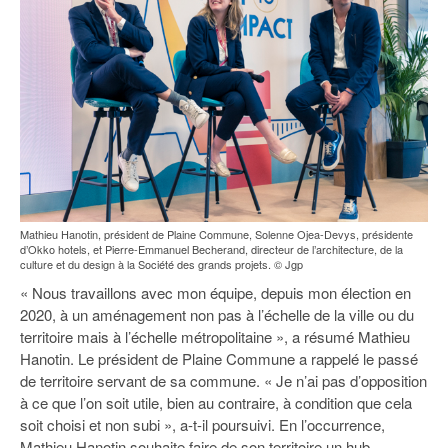
Mathieu Hanotin, président de Plaine Commune, Solenne Ojea-Devys, présidente
d’Okko hotels, et Pierre-Emmanuel Becherand, directeur de l’architecture, de la
culture et du design à la Société des grands projets. © Jgp
« Nous travaillons avec mon équipe, depuis mon élection en
2020, à un aménagement non pas à l’échelle de la ville ou du
territoire mais à l’échelle métropolitaine », a résumé Mathieu
Hanotin. Le président de Plaine Commune a rappelé le passé
de territoire servant de sa commune. « Je n’ai pas d’opposition
à ce que l’on soit utile, bien au contraire, à condition que cela
soit choisi et non subi », a-t-il poursuivi. En l’occurrence,
Mathieu Hanotin souhaite faire de son territoire un hub