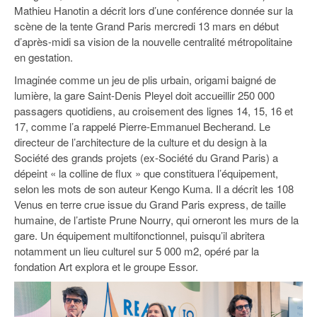
93
Mathieu Hanotin a décrit lors d’une conférence donnée sur la
scène de la tente Grand Paris mercredi 13 mars en début
94
d’après-midi sa vision de la nouvelle centralité métropolitaine
en gestation.
95
Imaginée comme un jeu de plis urbain, origami baigné de
lumière, la gare Saint-Denis Pleyel doit accueillir 250 000
passagers quotidiens, au croisement des lignes 14, 15, 16 et
17, comme l’a rappelé Pierre-Emmanuel Becherand. Le
directeur de l’architecture de la culture et du design à la
Société des grands projets (ex-Société du Grand Paris) a
dépeint « la colline de flux » que constituera l’équipement,
selon les mots de son auteur Kengo Kuma. Il a décrit les 108
Venus en terre crue issue du Grand Paris express, de taille
humaine, de l’artiste Prune Nourry, qui orneront les murs de la
gare. Un équipement multifonctionnel, puisqu’il abritera
notamment un lieu culturel sur 5 000 m2, opéré par la
fondation Art explora et le groupe Essor.