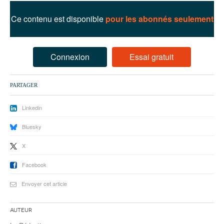
93
Ce contenu est disponible
pour les abonnés seulement
94
95
Connexion
Essai gratuit
PARTAGER
Linkedin
Bluesky
X
Facebook
Envoyer cet article
Auteur