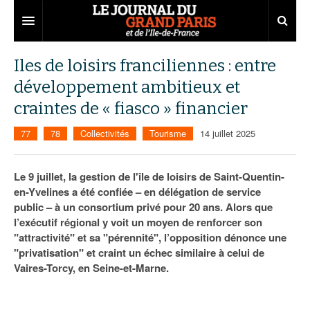
Grand Paris
Iles de loisirs franciliennes : entre
développement ambitieux et
Territoires
craintes de « fiasco » financier
Entreprises
Aménagement
77
78
Collectivités
Tourisme
14 juillet 2025
Départements
Collectivités
Développement économique
Carnet
Institutions
Emploi
75
Le 9 juillet, la gestion de l'île de loisirs de Saint-Quentin-
en-Yvelines a été confiée – en délégation de service
Les Assises du Grand Paris
Services urbains
Attractivité
77
Nominations
public – à un consortium privé pour 20 ans. Alors que
l’exécutif régional y voit un moyen de renforcer son
Le podcast
Innovation
78
Portraits
Éditions précédentes
"attractivité" et sa "pérennité", l’opposition dénonce une
"privatisation" et craint un échec similaire à celui de
Transport
91
Agenda
Ecouter les épisodes
Vaires-Torcy, en Seine-et-Marne.
Marchés publics
92
Lire les résumés