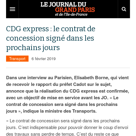
Grand Paris
CDG express : le contrat de
concession signé dans les
Territoires
prochains jours
Entreprises
Aménagement
Transport
6 février 2019
Départements
Collectivités
Développement économique
Carnet
Institutions
Emploi
75
Dans une interview au Parisien, Elisabeth Borne, qui vient
de recevoir le rapport du préfet Cadot sur le sujet,
Les Assises du Grand Paris
Services urbains
Attractivité
77
Nominations
annonce que la réalisation du CDG express est confirmée,
avec un objectif de mise en service avant les JO. « Le
Le podcast
Innovation
78
Portraits
Éditions précédentes
contrat de concession sera signé dans les prochains
jours », indique la ministre des Transports.
Transport
91
Agenda
Ecouter les épisodes
« Le contrat de concession sera signé dans les prochains
Marchés publics
92
Lire les résumés
jours. C’est indispensable pour pouvoir donner le coup d’envoi
des travaux sans perdre de temps. C’est du reste ce que