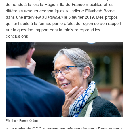
93
demande à la fois la Région, Ile-de-France mobilités et les
différents acteurs économiques », indique Elisabeth Borne
94
dans une interview au
Parisien
le 5 février 2019. Des propos
qui font suite à la remise par le préfet de région de son rapport
95
sur la question, rapport dont la ministre reprend les
conclusions.
Elisabeth Borne. © Jgp
« Le projet de CDG express est nécessaire pour Paris et pour