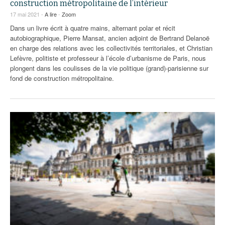
93
construction métropolitaine de l’intérieur
17 mai 2021 -
A lire
-
Zoom
94
Dans un livre écrit à quatre mains, alternant polar et récit
autobiographique, Pierre Mansat, ancien adjoint de Bertrand Delanoë
95
en charge des relations avec les collectivités territoriales, et Christian
Lefèvre, politiste et professeur à l’école d’urbanisme de Paris, nous
plongent dans les coulisses de la vie politique (grand)-parisienne sur
fond de construction métropolitaine.