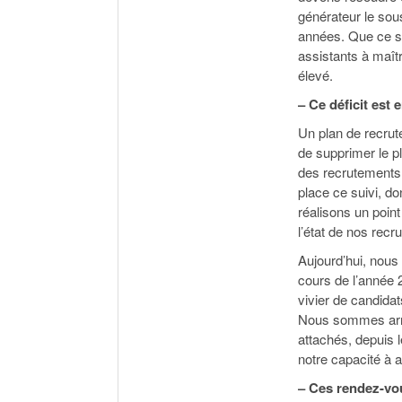
générateur le sou
années. Que ce soi
assistants à maît
élevé.
– Ce déficit est 
Un plan de recrute
de supprimer le pl
des recrutements 
place ce suivi, do
réalisons un poin
l’état de nos rec
Aujourd’hui, nou
cours de l’année 
vivier de candidats
Nous sommes arri
attachés, depuis l
notre capacité à 
– Ces rendez-vou