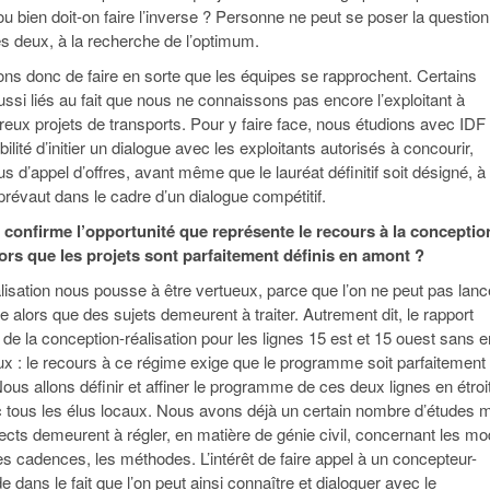
 bien doit-on faire l’inverse ? Personne ne peut se poser la question
s deux, à la recherche de l’optimum.
ns donc de faire en sorte que les équipes se rapprochent. Certains
ssi liés au fait que nous ne connaissons pas encore l’exploitant à
reux projets de transports. Pour y faire face, nous étudions avec IDF
bilité d’initier un dialogue avec les exploitants autorisés à concourir,
s d’appel d’offres, avant même que le lauréat définitif soit désigné, à
prévaut dans le cadre d’un dialogue compétitif.
 confirme l’opportunité que représente le recours à la conceptio
lors que les projets sont parfaitement définis en amont ?
lisation nous pousse à être vertueux, parce que l’on ne peut pas lanc
e alors que des sujets demeurent à traiter. Autrement dit, le rapport
de la conception-réalisation pour les lignes 15 est et 15 ouest sans e
x : le recours à ce régime exige que le programme soit parfaitement
ous allons définir et affiner le programme de ces deux lignes en étroi
c tous les élus locaux. Nous avons déjà un certain nombre d’études 
ts demeurent à régler, en matière de génie civil, concernant les m
es cadences, les méthodes. L’intérêt de faire appel à un concepteur-
e dans le fait que l’on peut ainsi connaître et dialoguer avec le