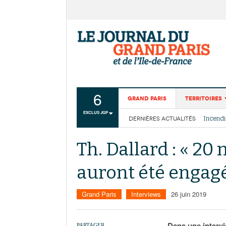
6
Grand Paris
Territoires
EXCLUS JGP
La Cais
DERNIÈRES ACTUALITÉS
Aménagemen
Les cou
Collectivité
Th. Dallard : « 20
Institutions
auront été engagé
Services urb
Grand Paris
Interviews
26 juin 2019
Dans une intervi
PARTAGER