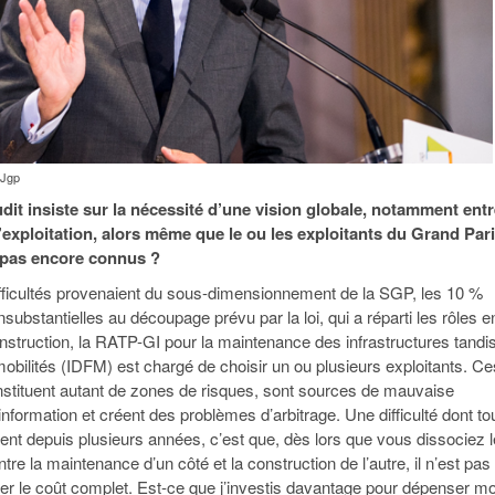
 Jgp
udit insiste sur la nécessité d’une vision globale, notamment entr
l’exploitation, alors même que le ou les exploitants du Grand Par
 pas encore connus ?
fficultés provenaient du sous-dimensionnement de la SGP, les 10 %
substantielles au découpage prévu par la loi, qui a réparti les rôles e
nstruction, la RATP-GI pour la maintenance des infrastructures tandi
mobilités (IDFM) est chargé de choisir un ou plusieurs exploitants. Ce
onstituent autant de zones de risques, sont sources de mauvaise
information et créent des problèmes d’arbitrage. Une difficulté dont tou
nt depuis plusieurs années, c’est que, dès lors que vous dissociez 
ntre la maintenance d’un côté et la construction de l’autre, il n’est pas
ser le coût complet. Est-ce que j’investis davantage pour dépenser m