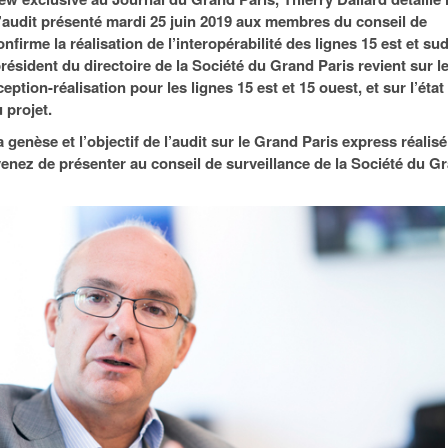
95
À Paris, les cadres de la tech et de la finance
Exclusif – Apex
janvier 2026
’audit présenté mardi 25 juin 2019 aux membres du conseil de
-
redessinent le marché de la location de luxe
feuille de rout
confirme la réalisation de l’interopérabilité des lignes 15 est et su
16 juillet 2026
juillet 2026
Municipales 2026 : la CCI livre 23 pist
ésident du directoire de la Société du Grand Paris revient sur l
- 20 ja
relancer l’économie parisienne
eption-réalisation pour les lignes 15 est et 15 ouest, et sur l’état
Saint-Agne immobilier inaugure une nouvelle
À Paris, les ca
 projet.
- 15 juillet 2026
résidence à Torcy
Municipales 2026 : la CCI de l’Essonne
redessinent le
16 juillet 2026
Cahier d’expert à destination des can
a genèse et l’objectif de l’audit sur le Grand Paris express réalisé
Plus d'articles
janvier 2026
nez de présenter au conseil de surveillance de la Société du G
Pl
Plus d'articles