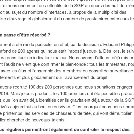
s-dimensionnement des effectifs de la SGP au cours des huit dernièr
t au sujet du nombre d’interfaces, à propos de la multiplicité des
rise d’ouvrage et globalement du nombre de prestataires extérieurs tr
en passe d’être résorbé ?
ment a été rendu possible, en effet, par la décision d’Edouard Philip
afond de 200 agents qui nous était imposé jusque-là. Dès lors, le suiv
va constituer un indicateur majeur. Nous avons d’ailleurs déjà mis e
nt l’audit ne vient que confirmer le bien-fondé : tous les trimestres, no
t avec les élus et l’ensemble des membres du conseil de surveillance
rutements et plus globalement sur l’avancement du projet.
s avons recruté 100 des 200 personnes que nous souhaitons engager
2019. Mais je suis prudent : les 100 premiers ont été possibles grâce
 que l’on avait déjà identifiés car ils gravitaient déjà autour de la SGP
vés aujourd’hui au bout de ce vivier. C’est pourquoi nous nous so
e printemps, les services de chasseurs de tête, qui vont démultiplier
aller chercher de nouveaux talents.
s réguliers permettront également de contrôler le respect des