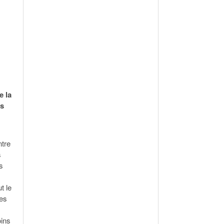
e la
is
ntre
s
s
t le
les
oins