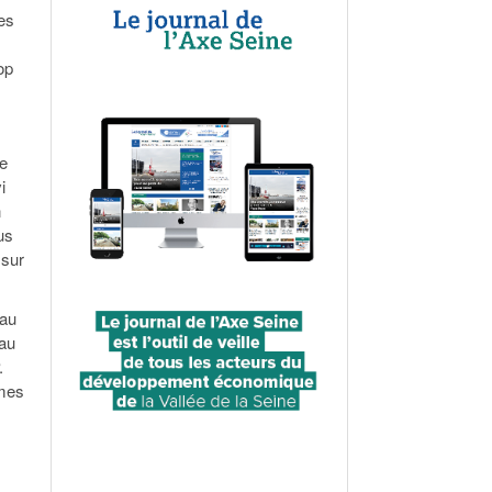
es
op
pe
i
n
us
 sur
 au
 au
.
mmes