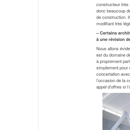
constructeur très
donc beaucoup des
de construction. I
modifiant très lé
– Certains archi
à une révision d
Nous allons évidem
est du domaine de
à proprement parler
simplement pour c
concertation avec
l’occasion de la c
appel d’offres si