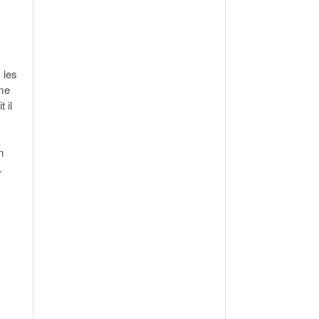
 les
hme
 il
n
.