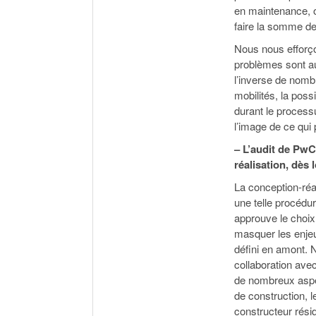
en maintenance, ou
faire la somme de
Nous nous efforço
problèmes sont au
l’inverse de nomb
mobilités, la possi
durant le processu
l’image de ce qui 
– L’audit de PwC
réalisation, dès 
La conception-réa
une telle procédur
approuve le choix 
masquer les enjeu
défini en amont. N
collaboration ave
de nombreux aspec
de construction, l
constructeur résid