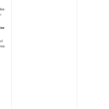
des
n
ise
ui
ares