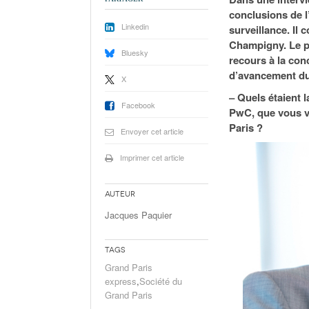
conclusions de l
Linkedin
surveillance. Il 
Champigny. Le pr
Bluesky
recours à la conc
d’avancement du
X
– Quels étaient l
Facebook
PwC, que vous ve
Paris ?
Envoyer cet article
Imprimer cet article
Auteur
Jacques Paquier
Tags
Grand Paris
express
,
Société du
Grand Paris