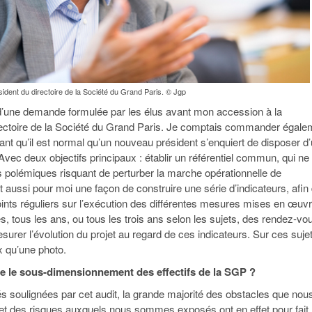
sident du directoire de la Société du Grand Paris. © Jgp
 d’une demande formulée par les élus avant mon accession à la
rectoire de la Société du Grand Paris. Je comptais commander égale
ant qu’il est normal qu’un nouveau président s’enquiert de disposer d
. Avec deux objectifs principaux : établir un référentiel commun, qui ne 
s polémiques risquant de perturber la marche opérationnelle de
ait aussi pour moi une façon de construire une série d’indicateurs, afin
ints réguliers sur l’exécution des différentes mesures mises en œuvr
s, tous les ans, ou tous les trois ans selon les sujets, des rendez-vo
urer l’évolution du projet au regard de ces indicateurs. Sur ces suje
x qu’une photo.
me le sous-dimensionnement des effectifs de la SGP ?
és soulignées par cet audit, la grande majorité des obstacles que nou
t des risques auxquels nous sommes exposés ont en effet pour fait