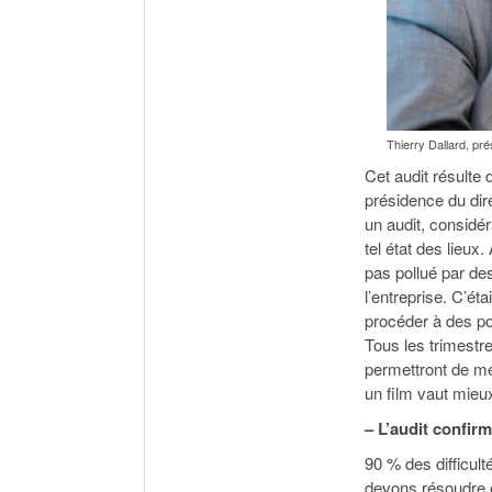
Thierry Dallard, pré
Cet audit résulte
présidence du di
un audit, considér
tel état des lieux
pas pollué par de
l’entreprise. C’ét
procéder à des po
Tous les trimestre
permettront de mes
un film vaut mieu
– L’audit confir
90 % des difficult
devons résoudre e