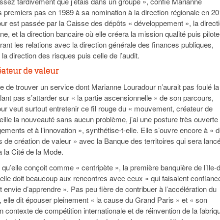
assez tardivement que j’étais dans un groupe », confie Marianne
 premiers pas en 1989 à sa nomination à la direction régionale en 20
r est passée par la Caisse des dépôts « développement », la direct
e, et la direction bancaire où elle créera la mission qualité puis pilote
ant les relations avec la direction générale des finances publiques,
la direction des risques puis celle de l’audit.
ateur de valeur
le de trouver un service dont Marianne Louradour n’aurait pas foulé la
ant pas s’attarder sur « la partie ascensionnelle » de son parcours,
r veut surtout entretenir ce fil rouge du « mouvement, créateur de
eille la nouveauté sans aucun problème, j’ai une posture très ouverte
ments et à l’innovation », synthétise-t-elle. Elle s’ouvre encore à « 
e création de valeur » avec la Banque des territoires qui sera lancé
à la Cité de la Mode.
qu’elle conçoit comme « centripète », la première banquière de l’Ile-
elle doit beaucoup aux rencontres avec ceux « qui faisaient confianc
t envie d’apprendre ». Pas peu fière de contribuer à l’accélération du
ien, elle dit épouser pleinement « la cause du Grand Paris » et « son
un contexte de compétition internationale et de réinvention de la fabriq