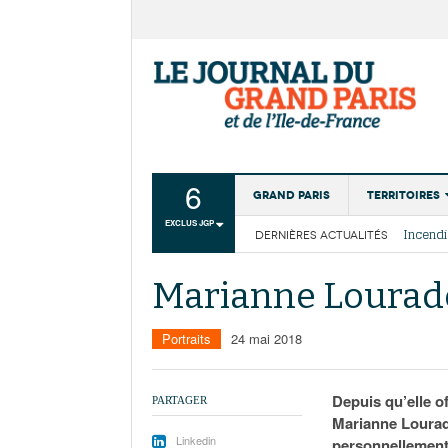
6
Grand Paris
Territoires
EXCLUS JGP
DERNIÈRES ACTUALITÉS
Aménagemen
La Cais
Collectivité
Les cou
Marianne Lourado
Institutions
Services urb
Portraits
24 mai 2018
Depuis qu’elle of
PARTAGER
Marianne Lourado
Linkedin
personnellement