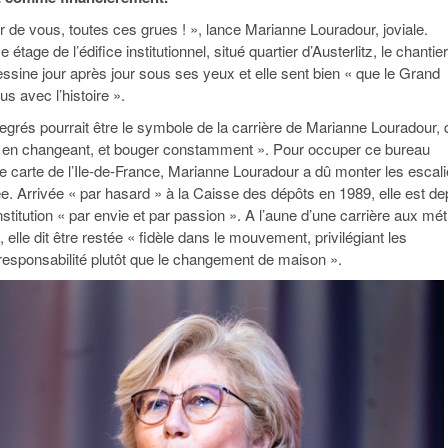
95
À Paris, les cadres de la tech et de la finance
Exclusif – Apex
janvier 2026
 de vous, toutes ces grues ! », lance Marianne Louradour, joviale.
-
redessinent le marché de la location de luxe
feuille de rout
étage de l’édifice institutionnel, situé quartier d’Austerlitz, le chantie
16 juillet 2026
juillet 2026
Municipales 2026 : la CCI livre 23 pist
ssine jour après jour sous ses yeux et elle sent bien « que le Grand
- 20 ja
relancer l’économie parisienne
s avec l’histoire ».
Saint-Agne immobilier inaugure une nouvelle
À Paris, les ca
- 15 juillet 2026
résidence à Torcy
Municipales 2026 : la CCI de l’Essonne
redessinent le
egrés pourrait être le symbole de la carrière de Marianne Louradour, 
16 juillet 2026
Cahier d’expert à destination des can
Plus d'articles
 en changeant, et bouger constamment ». Pour occuper ce bureau
janvier 2026
Pl
ge carte de l’Ile-de-France, Marianne Louradour a dû monter les escali
Plus d'articles
. Arrivée « par hasard » à la Caisse des dépôts en 1989, elle est de
stitution « par envie et par passion ». A l’aune d’une carrière aux mét
, elle dit être restée « fidèle dans le mouvement, privilégiant les
esponsabilité plutôt que le changement de maison ».