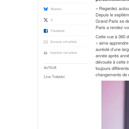
« Regardez autour
Bluesky
Depuis le septième 
X
Grand Paris se de
Paris a rendez-vou
Facebook
Cette vue à 360 d
Envoyer cet article
« aime apprendre
auréolé d’une lar
Imprimer cet article
année après année
dévouée à cette in
toujours différents
Auteur
changements de r
Lina Trabelsi