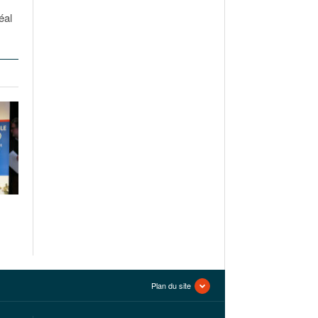
éal
Plan du site