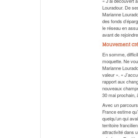
« J’ai découvert 
Louradour. De ses
Marianne Louradou
des fonds d’épargn
le réseau en assur
avant de rejoindre 
Mouvement cré
En somme, diffici
moquette. Ne voul
Marianne Louradou
valeur ». « J’accu
rapport aux change
nouveaux champs d
30 mai prochain, 
Avec un parcours 
France estime qu’
quelqu’un qui avai
territoire francil
attractivité dans 