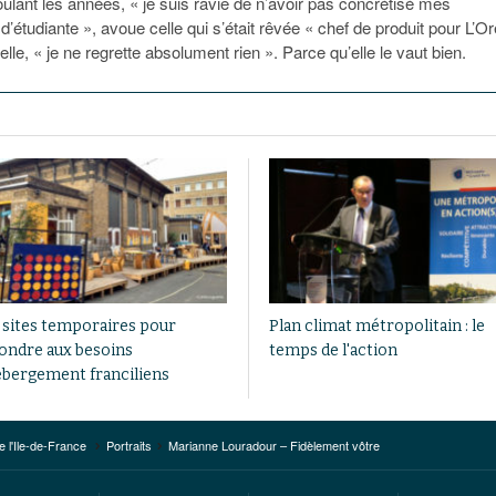
oulant les années, « je suis ravie de n’avoir pas concrétisé mes
’étudiante », avoue celle qui s’était rêvée « chef de produit pour L’Or
-elle, « je ne regrette absolument rien ». Parce qu’elle le vaut bien.
 sites temporaires pour
Plan climat métropolitain : le
ondre aux besoins
temps de l'action
ébergement franciliens
e l'Ile-de-France
Portraits
Marianne Louradour – Fidèlement vôtre