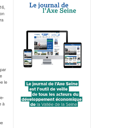
16,
ion
ra
 par
de
e le
de-
e à
ue