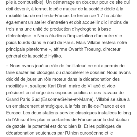
pile à combustible). Un démarrage en douceur pour ce site qui
93
doit devenir, à terme, le pôle majeur de la société dédié à la
94
mobilité lourde en Ile-de-France. Le terrain de 1,7 ha abrite
également un atelier d’entretien et doit accueillir d’ici moins de
95
trois ans une unité de production d’hydrogène à base
d’électrolyse. « Nous étudions l’implantation d’un autre site
poids lourds dans le nord de Paris. Mais Villabé restera notre
principale plateforme », affirme Ovarith Troeung, directeur
général de la société Hyliko.
« Nous avons joué un rôle de facilitateur, ce qui a permis de
faire sauter les blocages ou d’accélérer le dossier. Nous avons
décidé de jouer un rôle moteur dans la décarbonation des
mobilités », souligne Karl Dirat, maire de Villabé et vice-
président en charge des espaces publics et des travaux de
Grand Paris Sud (Essonne/Seine-et-Marne). Villabé se situe à
un emplacement stratégique, à la fois en Ile-de-France et en
Europe. Les deux stations-service classiques installées le long
de l’A6 sont les plus importantes de France pour la distribution
de gazole, le potentiel est donc bien là. Et les politiques de
décarbonation soutenues par l’Union européenne et le