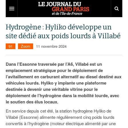
Grand Paris
Hydrogène : Hyliko développe un
site dédié aux poids lourds à Villabé
Territoires
91
Zoom
11 novembre 2024
Entreprises
Aménagement
Départements
Collectivités
Développement économique
Dans l’Essonne traversée par l’A6, Villabé est un
emplacement stratégique pour le déploiement de
Carnet
Institutions
Emploi
75
l’avitaillement en carburant alternatif au diesel destiné aux
véhicules lourds. Hyliko y implante une plateforme
Les Assises du Grand Paris
Services urbains
Attractivité
77
Nominations
destinée à devenir une véritable vitrine pour le
Le podcast
Innovation
78
Portraits
Éditions précédentes
déploiement de l’hydrogène dans la mobilité lourde, avec
le soutien des élus locaux.
Transport
91
Agenda
Ecouter les épisodes
En service depuis cet été, la station hydrogène Hyliko de
Villabé (Essonne) alimente régulièrement cinq poids lourds
Marchés publics
92
Lire les résumés
convertis à l’hydrogène (moteur électrique alimenté par une