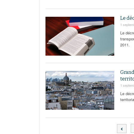
Le dé
1 septem
Le décr
transpo
2011.
Grand 
territ
1 septem
Le décr
territor