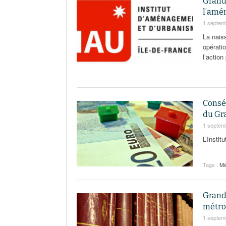
Grand 
l’amé
1 septem
La nais
opératio
l’action
Conséq
du Gr
1 septem
L’Insti
Tags :
Mé
Grand 
métro
1 septem