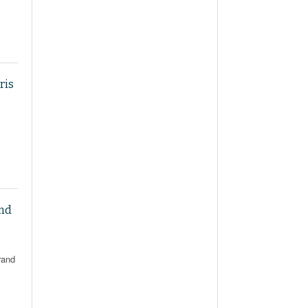
ris
and
rand