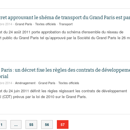
cret approuvant le shéma de transport du Grand Paris est pa
bre 2014 -
Grand Paris
-
Textes officiels
-
Transport
et du 24 août 2011 porte approbation du schéma d'ensemble du réseau de
rt public du Grand Paris tel qu’approuvé par la Société du Grand Paris le 26 m
Paris : un décret fixe les règles des contrats de développem
orial
bre 2014 -
Aménagement
-
Grand Paris
-
Textes officiels
et du 24 juin 2011 définit les règles régissant les contrats de développement
ial (CDT) prévus par la loi de 2010 sur le Grand Paris.
1
…
55
56
57