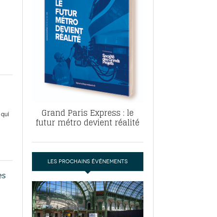
, ABF, ZAC : F. Vauglin détaille sa
- 17
e pour l’urbanisme parisien
es pour
nvier 2026
dres de la tech et de la finance
-
 publie un
 marché de la location de luxe
- 19
didats
us d'articles
Grand Paris Express : le
 qui
futur métro devient réalité
LES PROCHAINS ÉVÉNEMENTS
es