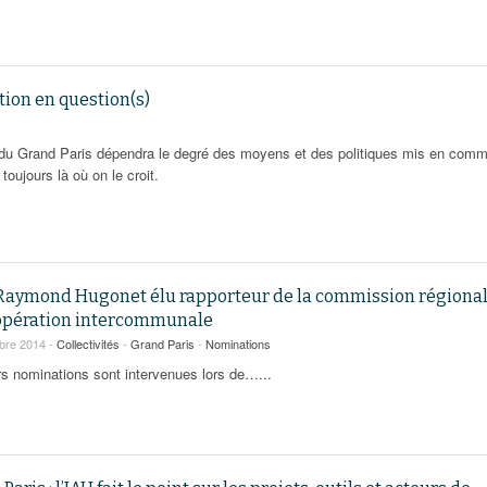
tion en question(s)
le du Grand Paris dépendra le degré des moyens et des politiques mis en com
oujours là où on le croit.
Raymond Hugonet élu rapporteur de la commission régiona
opération intercommunale
bre 2014 -
Collectivités
-
Grand Paris
-
Nominations
rs nominations sont intervenues lors de…...