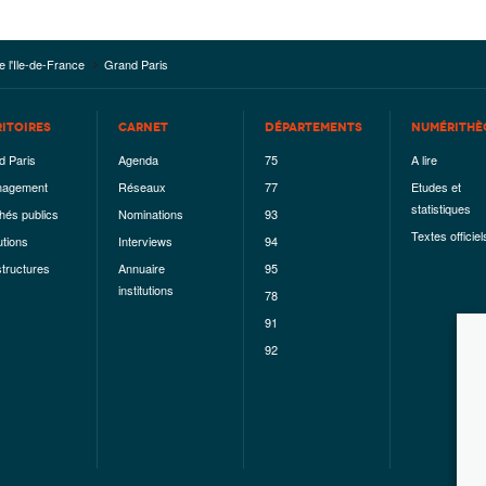
e l'Ile-de-France
Grand Paris
RITOIRES
CARNET
DÉPARTEMENTS
NUMÉRITHÈ
d Paris
Agenda
75
A lire
agement
Réseaux
77
Etudes et
statistiques
hés publics
Nominations
93
Textes officiel
utions
Interviews
94
structures
Annuaire
95
institutions
78
91
92