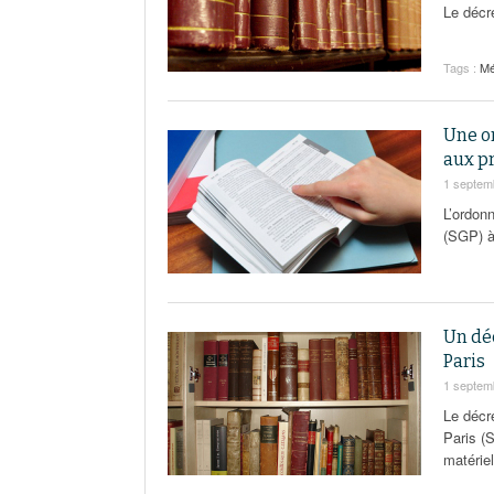
Le décr
Tags :
Mé
Une or
aux pr
1 septem
L’ordon
(SGP) à
Un déc
Paris
1 septem
Le décr
Paris (S
matériel