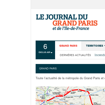
6
Grand Paris
Territoires
EXCLUS JGP
DERNIÈRES ACTUALITÉS
Aménagemen
La Cais
Collectivité
Les cou
GRAND PARIS
Institutions
Toute l’actualité de la métropole du Grand Paris et d
Services urb