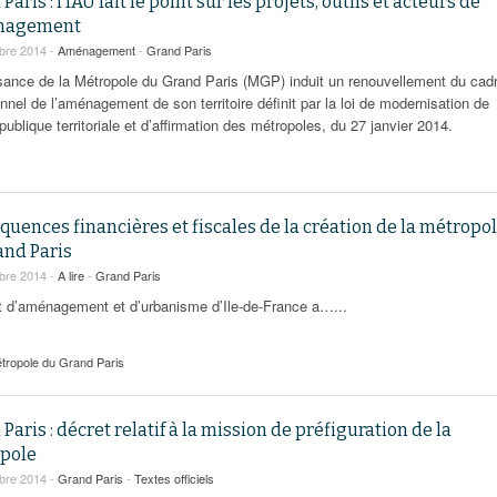
Paris : l’IAU fait le point sur les projets, outils et acteurs de
nagement
bre 2014 -
Aménagement
-
Grand Paris
sance de la Métropole du Grand Paris (MGP) induit un renouvellement du cad
nnel de l’aménagement de son territoire définit par la loi de modernisation de
 publique territoriale et d’affirmation des métropoles, du 27 janvier 2014.
uences financières et fiscales de la création de la métropo
and Paris
bre 2014 -
A lire
-
Grand Paris
tut d’aménagement et d’urbanisme d’Ile-de-France a…...
tropole du Grand Paris
Paris : décret relatif à la mission de préfiguration de la
pole
bre 2014 -
Grand Paris
-
Textes officiels