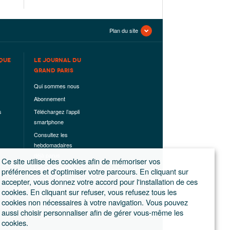
Plan du site
QUE
LE JOURNAL DU
GRAND PARIS
Qui sommes nous
Abonnement
s
Téléchargez l’appli
smartphone
Consultez les
hebdomadaires
déjà parus
Ce site utilise des cookies afin de mémoriser vos
Les hors-séries
préférences et d'optimiser votre parcours. En cliquant sur
accepter, vous donnez votre accord pour l'installation de ces
Mentions légales
cookies. En cliquant sur refuser, vous refusez tous les
Conditions
cookies non nécessaires à votre navigation. Vous pouvez
générales de
aussi choisir personnaliser afin de gérer vous-même les
ventes
cookies.