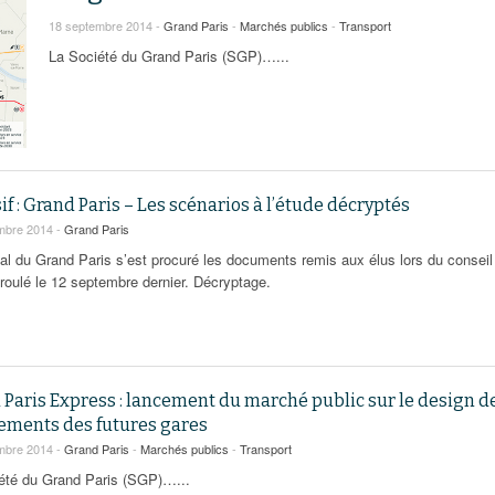
95
À Paris, les cadres de la tech et de la finance
Exclusif – Apex
janvier 2026
18 septembre 2014 -
Grand Paris
-
Marchés publics
-
Transport
-
redessinent le marché de la location de luxe
feuille de rout
La Société du Grand Paris (SGP)…...
16 juillet 2026
juillet 2026
Municipales 2026 : la CCI livre 23 pist
- 20 ja
relancer l’économie parisienne
Saint-Agne immobilier inaugure une nouvelle
À Paris, les ca
- 15 juillet 2026
résidence à Torcy
Municipales 2026 : la CCI de l’Essonne
redessinent le
16 juillet 2026
Cahier d’expert à destination des can
Plus d'articles
janvier 2026
Pl
Plus d'articles
if : Grand Paris – Les scénarios à l’étude décryptés
mbre 2014 -
Grand Paris
nal du Grand Paris s’est procuré les documents remis aux élus lors du conseil
éroulé le 12 septembre dernier. Décryptage.
Paris Express : lancement du marché public sur le design d
ements des futures gares
mbre 2014 -
Grand Paris
-
Marchés publics
-
Transport
été du Grand Paris (SGP)…...