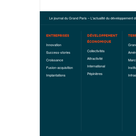
Le journal du Grand Paris – L'actualité du développement d
ENTREPRISES
DÉVELOPPEMENT
TER
ÉCONOMIQUE
Innovation
Gran
Collectivités
Success-stories
Amén
Attractivité
Croissance
Marc
International
Fusion-acquisition
Instit
Pépinières
Implantations
Infra