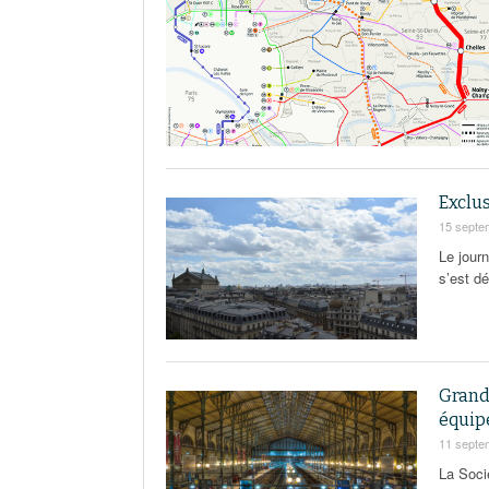
Exclus
15 septe
Le jour
s’est d
Grand 
équip
11 septe
La Soci