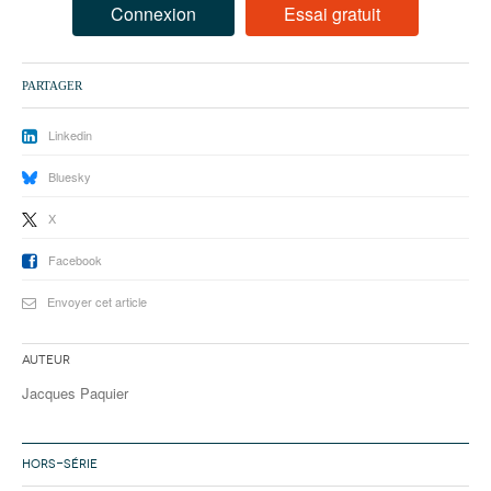
93
Connexion
Essai gratuit
94
PARTAGER
95
Linkedin
Bluesky
X
Facebook
Envoyer cet article
Auteur
Jacques Paquier
HORS-SÉRIE