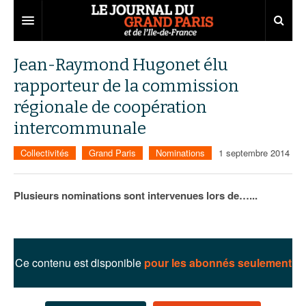
Grand Paris
Jean-Raymond Hugonet élu
rapporteur de la commission
Territoires
régionale de coopération
Entreprises
Aménagement
intercommunale
Départements
Collectivités
Développement économique
Collectivités
Grand Paris
Nominations
1 septembre 2014
Carnet
Institutions
Emploi
75
Plusieurs nominations sont intervenues lors de…...
Les Assises du Grand Paris
Services urbains
Attractivité
77
Nominations
Le podcast
Innovation
78
Portraits
Éditions précédentes
Transport
91
Agenda
Ecouter les épisodes
Ce contenu est disponible
pour les abonnés seulement
Marchés publics
92
Lire les résumés