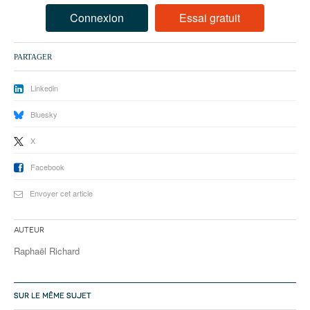
93
Connexion
Essai gratuit
94
PARTAGER
95
Linkedin
Bluesky
X
Facebook
Envoyer cet article
Auteur
Raphaël Richard
SUR LE MÊME SUJET