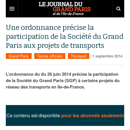
Grand Paris
Une ordonnance précise la
participation de la Société du Grand
Territoires
Paris aux projets de transports
Entreprises
Aménagement
Grand Paris
Textes officiels
Transport
1 septembre 2014
Départements
Collectivités
Développement économique
Carnet
Institutions
Emploi
75
L’ordonnance du du 26 juin 2014 précise la participation
de la Société du Grand Paris (SGP) à certains projets du
Les Assises du Grand Paris
Services urbains
Attractivité
77
Nominations
réseau des transports en Ile-de-France.
Le podcast
Innovation
78
Portraits
Éditions précédentes
Transport
91
Agenda
Ecouter les épisodes
Ce contenu est disponible
pour les abonnés seulement
Marchés publics
92
Lire les résumés