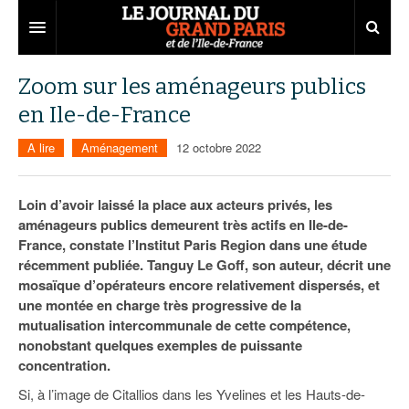
Grand Paris
Zoom sur les aménageurs publics
en Ile-de-France
Territoires
A lire
Aménagement
12 octobre 2022
Entreprises
Aménagement
Départements
Collectivités
Développement économique
Loin d’avoir laissé la place aux acteurs privés, les
aménageurs publics demeurent très actifs en Ile-de-
Carnet
Institutions
Emploi
75
France, constate l’Institut Paris Region dans une étude
récemment publiée. Tanguy Le Goff, son auteur, décrit une
Les Assises du Grand Paris
Services urbains
Attractivité
77
Nominations
mosaïque d’opérateurs encore relativement dispersés, et
Le podcast
Innovation
78
Portraits
Éditions précédentes
une montée en charge très progressive de la
mutualisation intercommunale de cette compétence,
Transport
91
Agenda
Ecouter les épisodes
nonobstant quelques exemples de puissante
concentration.
Marchés publics
92
Lire les résumés
Si, à l’image de Citallios dans les Yvelines et les Hauts-de-