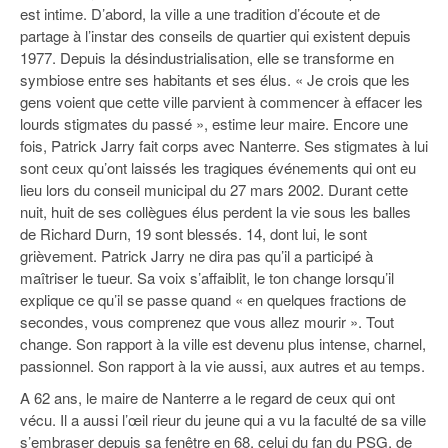
est intime. D’abord, la ville a une tradition d’écoute et de
partage à l’instar des conseils de quartier qui existent depuis
1977. Depuis la désindustrialisation, elle se transforme en
symbiose entre ses habitants et ses élus. « Je crois que les
gens voient que cette ville parvient à commencer à effacer les
lourds stigmates du passé », estime leur maire. Encore une
fois, Patrick Jarry fait corps avec Nanterre. Ses stigmates à lui
sont ceux qu’ont laissés les tragiques événements qui ont eu
lieu lors du conseil municipal du 27 mars 2002. Durant cette
nuit, huit de ses collègues élus perdent la vie sous les balles
de Richard Durn, 19 sont blessés. 14, dont lui, le sont
grièvement. Patrick Jarry ne dira pas qu’il a participé à
maîtriser le tueur. Sa voix s’affaiblit, le ton change lorsqu’il
explique ce qu’il se passe quand « en quelques fractions de
secondes, vous comprenez que vous allez mourir ». Tout
change. Son rapport à la ville est devenu plus intense, charnel,
passionnel. Son rapport à la vie aussi, aux autres et au temps.
A 62 ans, le maire de Nanterre a le regard de ceux qui ont
vécu. Il a aussi l’œil rieur du jeune qui a vu la faculté de sa ville
s’embraser depuis sa fenêtre en 68, celui du fan du PSG, de