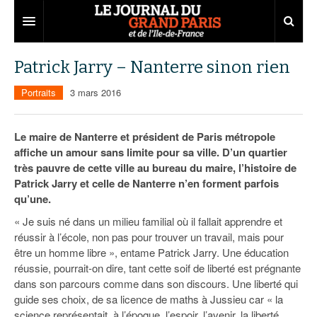
Grand Paris
Patrick Jarry – Nanterre sinon rien
Territoires
Portraits
3 mars 2016
Entreprises
Aménagement
Le maire de Nanterre et président de Paris métropole
Départements
Collectivités
Développement économique
affiche un amour sans limite pour sa ville. D’un quartier
très pauvre de cette ville au bureau du maire, l’histoire de
Carnet
Institutions
Emploi
75
Patrick Jarry et celle de Nanterre n’en forment parfois
qu’une.
Les Assises du Grand Paris
Services urbains
Attractivité
77
Nominations
« Je suis né dans un milieu familial où il fallait apprendre et
Le podcast
Innovation
78
Portraits
Éditions précédentes
réussir à l’école, non pas pour trouver un travail, mais pour
être un homme libre », entame Patrick Jarry. Une éducation
Transport
91
Agenda
Ecouter les épisodes
réussie, pourrait-on dire, tant cette soif de liberté est prégnante
dans son parcours comme dans son discours. Une liberté qui
Marchés publics
92
Lire les résumés
guide ses choix, de sa licence de maths à Jussieu car « la
science représentait, à l’époque, l’espoir, l’avenir, la liberté.