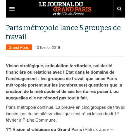
Grand Paris
Paris métropole lance 5 groupes de
travail
Territoires
Grand Paris
13 février 2016
Entreprises
Aménagement
Départements
Collectivités
Développement économique
Vision stratégique, articulation territoriale, solidarité
financière ou relations avec l’Etat dans le domaine de
Carnet
Institutions
Emploi
75
l’aménagement : les groupes de travail que lance Paris
métropole portent sur les (nombreuses) questions que la
Les Assises du Grand Paris
Services urbains
Attractivité
77
Nominations
création de la métropole et de ses territoires posent, ou
Le podcast
Innovation
78
Portraits
Éditions précédentes
auxquelles elle ne répond pas tout à fait.
Paris métropole continue. La preuve en cinq groupes de travail
Transport
91
Agenda
Ecouter les épisodes
lancés lors du comité syndical qui s’est réuni le vendredi 12
février à Plaine Commune.
Marchés publics
92
Lire les résumés
1°) Vision stratégique du Grand Paris
(Patrick Jarry –