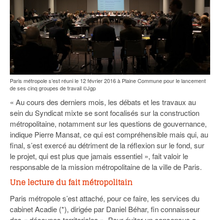
Paris métropole s’est réuni le 12 février 2016 à Plaine Commune pour le lancement
de ses cinq groupes de travail ©Jgp
« Au cours des derniers mois, les débats et les travaux au
sein du Syndicat mixte se sont focalisés sur la construction
métropolitaine, notamment sur les questions de gouvernance,
indique Pierre Mansat, ce qui est compréhensible mais qui, au
final, s’est exercé au détriment de la réflexion sur le fond, sur
le projet, qui est plus que jamais essentiel », fait valoir le
responsable de la mission métropolitaine de la ville de Paris.
Une lecture du fait métropolitain
Paris métropole s’est attaché, pour ce faire, les services du
cabinet Acadie (*), dirigée par Daniel Béhar, fin connaisseur
des « découpes territoriales ». Pour éviter un consensus a