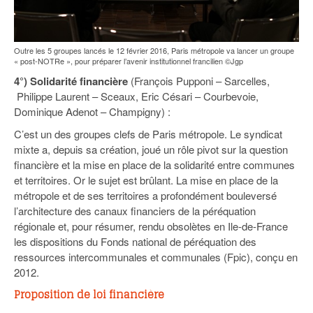
Outre les 5 groupes lancés le 12 février 2016, Paris métropole va lancer un groupe
« post-NOTRe », pour préparer l’avenir institutionnel francilien ©Jgp
4°) Solidarité financière
(François Pupponi – Sarcelles,
Philippe Laurent – Sceaux, Eric Césari – Courbevoie,
Dominique Adenot – Champigny) :
C’est un des groupes clefs de Paris métropole. Le syndicat
mixte a, depuis sa création, joué un rôle pivot sur la question
financière et la mise en place de la solidarité entre communes
et territoires. Or le sujet est brûlant. La mise en place de la
métropole et de ses territoires a profondément bouleversé
l’architecture des canaux financiers de la péréquation
régionale et, pour résumer, rendu obsolètes en Ile-de-France
les dispositions du Fonds national de péréquation des
ressources intercommunales et communales (Fpic), conçu en
2012.
Proposition de loi financière