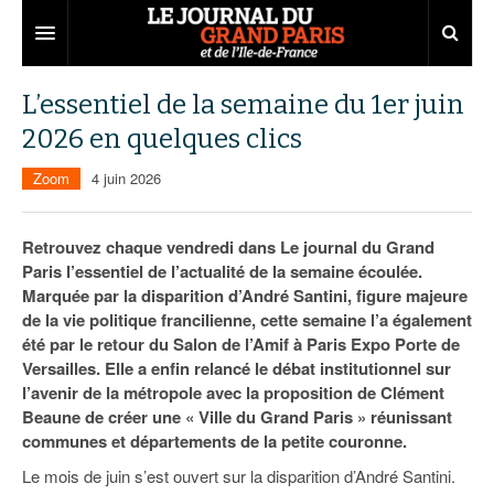
Grand Paris
L’essentiel de la semaine du 1er juin
2026 en quelques clics
Territoires
Zoom
4 juin 2026
Entreprises
Aménagement
Départements
Collectivités
Développement économique
Retrouvez chaque vendredi dans Le journal du Grand
Paris l’essentiel de l’actualité de la semaine écoulée.
Carnet
Institutions
Emploi
75
Marquée par la disparition d’André Santini, figure majeure
de la vie politique francilienne, cette semaine l’a également
Les Assises du Grand Paris
Services urbains
Attractivité
77
Nominations
été par le retour du Salon de l’Amif à Paris Expo Porte de
Le podcast
Innovation
78
Portraits
Éditions précédentes
Versailles. Elle a enfin relancé le débat institutionnel sur
l’avenir de la métropole avec la proposition de Clément
Transport
91
Agenda
Ecouter les épisodes
Beaune de créer une « Ville du Grand Paris » réunissant
communes et départements de la petite couronne.
Marchés publics
92
Lire les résumés
Le mois de juin s’est ouvert sur la disparition d’André Santini.