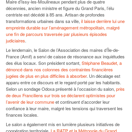
Maire d’Issy-les-Moulineaux pendant plus de quatre
93
décennies, ancien ministre et figure du Grand Paris, l’élu
94
centriste est décédé à 85 ans. Artisan de profondes
transformations urbaines dans sa ville,
il laisse derrière lui une
95
empreinte durable sur l’aménagement métropolitain, malgré
une fin de parcours traversée par plusieurs épisodes
judiciaires
.
Le lendemain, le Salon de l’Association des maires d’Île-de-
France (Amif) a servi de caisse de résonance aux inquiétudes
des élus locaux. Son président sortant,
Stéphane Beaudet, a
dénoncé dans nos colonnes des contraintes financières
jugées de plus en plus difficiles à absorber
. Un décalage est
apparu entre ce discours et le regard porté par les habitants.
Selon un sondage Odoxa présenté à l’occasion du salon,
près
de deux Franciliens sur trois se déclarent optimistes pour
l’avenir de leur commune
et continuent d’accorder leur
confiance à leur maire, malgré les tensions qui traversent les
finances locales.
Le salon a également mis en lumière plusieurs initiatives de
coopération territoriale.
La RATP et la Métropole du Grand