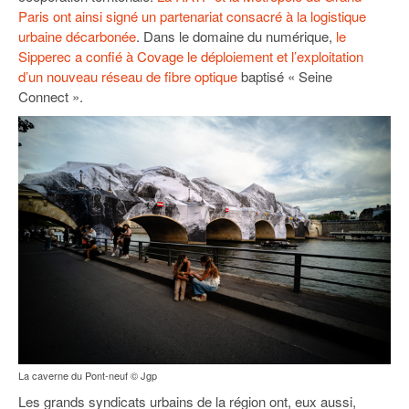
Paris ont ainsi signé un partenariat consacré à la logistique
urbaine décarbonée
. Dans le domaine du numérique,
le
Sipperec a confié à Covage le déploiement et l’exploitation
d’un nouveau réseau de fibre optique
baptisé « Seine
Connect ».
La caverne du Pont-neuf © Jgp
Les grands syndicats urbains de la région ont, eux aussi,