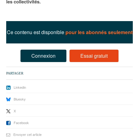
les collectivités.
93
94
95
Ce contenu est disponible
pour les abonnés seulement
Connexion
Essai gratuit
PARTAGER
Linkedin
Bluesky
X
Facebook
Envoyer cet article