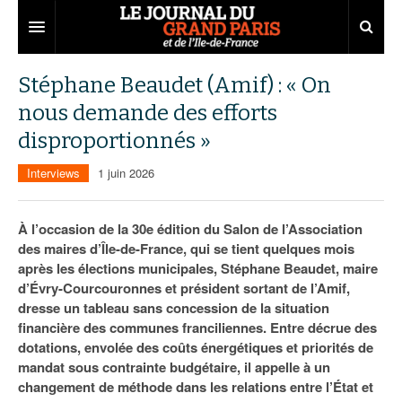
Grand Paris
Stéphane Beaudet (Amif) : « On
nous demande des efforts
Territoires
disproportionnés »
Entreprises
Aménagement
Interviews
1 juin 2026
Départements
Collectivités
Développement économique
Carnet
Institutions
Emploi
75
À l’occasion de la 30e édition du Salon de l’Association
des maires d’Île-de-France, qui se tient quelques mois
Les Assises du Grand Paris
Services urbains
Attractivité
77
Nominations
après les élections municipales, Stéphane Beaudet, maire
d’Évry-Courcouronnes et président sortant de l’Amif,
Le podcast
Innovation
78
Portraits
Éditions précédentes
dresse un tableau sans concession de la situation
financière des communes franciliennes. Entre décrue des
Transport
91
Agenda
Ecouter les épisodes
dotations, envolée des coûts énergétiques et priorités de
mandat sous contrainte budgétaire, il appelle à un
Marchés publics
92
Lire les résumés
changement de méthode dans les relations entre l’État et