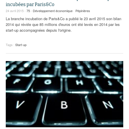
93
incubées par Paris&Co
24 avril 2015 -
75
-
Développement économique
-
Pépinières
94
La branche incubation de Paris&Co a publié le 23 avril 2015 son bilan
2014 qui révèle que 85 millions d'euros ont été levés en 2014 par les
95
start-up accompagnées depuis l'origine.
Tags :
Start-up