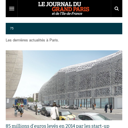
Grand Paris
75
Territoires
Les dernières actualités à Paris.
Entreprises
Aménagement
Départements
Collectivités
Développement économique
Carnet
Institutions
Emploi
75
Les Assises du Grand Paris
Services urbains
Attractivité
77
Nominations
Le podcast
Innovation
78
Portraits
Éditions précédentes
Transport
91
Agenda
Ecouter les épisodes
Marchés publics
92
Lire les résumés
85 millions d’euros levés en 2014 par les start-up