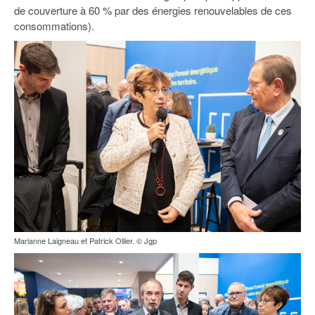
93
de couverture à 60 % par des énergies renouvelables de ces
consommations).
94
95
Marianne Laigneau et Patrick Ollier. © Jgp