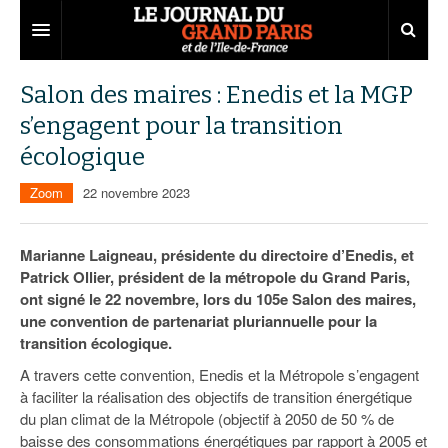
Grand Paris
Salon des maires : Enedis et la MGP
s’engagent pour la transition
Territoires
écologique
Entreprises
Aménagement
Zoom
22 novembre 2023
Départements
Collectivités
Développement économique
Carnet
Institutions
Emploi
75
Marianne Laigneau, présidente du directoire d’Enedis, et
Patrick Ollier, président de la métropole du Grand Paris,
Les Assises du Grand Paris
Services urbains
Attractivité
77
Nominations
ont signé le 22 novembre, lors du 105e Salon des maires,
une convention de partenariat pluriannuelle pour la
Le podcast
Innovation
78
Portraits
Éditions précédentes
transition écologique.
Transport
91
Agenda
Ecouter les épisodes
A travers cette convention, Enedis et la Métropole s’engagent
à faciliter la réalisation des objectifs de transition énergétique
Marchés publics
92
Lire les résumés
du plan climat de la Métropole (objectif à 2050 de 50 % de
baisse des consommations énergétiques par rapport à 2005 et