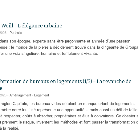
 Weill – L’élégance urbaine
2026 -
Portraits
dans son époque, experte sans être jargonnante et animée d’une passion
euse : le monde de la pierre a décidément trouvé dans la dirigeante de Grou
er une voix singulière, humaine et terriblement vivante.
formation de bureaux en logements (1/3) – La revanche de
ge
2026 -
Aménagement
-
Logement
 région Capitale, les bureaux vides côtoient un manque criant de logements.
ètre carré inutilisé représente une opportunité… mais aussi un défi de taille
 respecter, coûts à absorber, propriétaires et élus à convaincre. Ce dossier s
i prennent le risque, inventent les méthodes et font passer la transformation 
à la réalité.