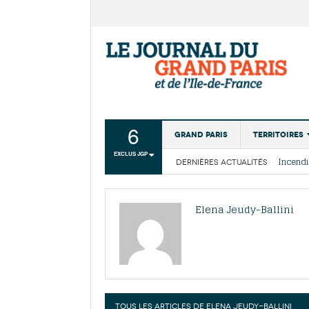
6
Grand Paris
Territoires
EXCLUS JGP
DERNIÈRES ACTUALITÉS
Aménagemen
La Cais
Collectivité
Les cou
Elena Jeudy-Ballini
Institutions
Services urb
TOUS LES ARTICLES DE
ELENA JEUDY-BALLINI