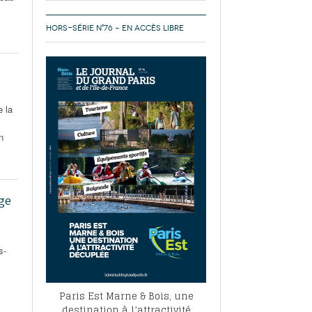
HORS-SÉRIE N°76 – EN ACCÈS LIBRE
e la
n
age
s-
Paris Est Marne & Bois, une
destination à l’attractivité