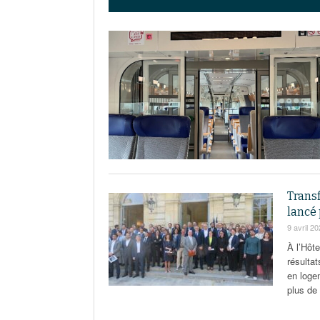
Transf
lancé 
9 avril 2
À l’Hôte
résultat
en logem
plus de 