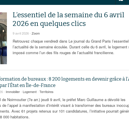
95
À Paris, les cadres de la tech et de la finance
Exclusif – Apex
janvier 2026
-
redessinent le marché de la location de luxe
feuille de rout
L’essentiel de la semaine du 6 avril
16 juillet 2026
juillet 2026
Municipales 2026 : la CCI livre 23 pist
- 20 ja
2026 en quelques clics
relancer l’économie parisienne
Saint-Agne immobilier inaugure une nouvelle
À Paris, les ca
- 15 juillet 2026
résidence à Torcy
9 avril 2026 -
Zoom
Municipales 2026 : la CCI de l’Essonne
redessinent le
16 juillet 2026
Cahier d’expert à destination des can
Retrouvez chaque vendredi dans Le journal du Grand Paris l’essentiel
Plus d'articles
janvier 2026
l’actualité de la semaine écoulée. Durant celle du 6 avril, le logement 
Pl
imposé comme l’un des fils rouges de l’actualité francilienne.
Plus d'articles
ormation de bureaux : 8 200 logements en devenir grâce à l
par l’État en Île-de-France
026 -
Immobilier
-
Logement
-
Territoires
l de Noirmoutier (7e arr.) jeudi 9 avril, le préfet Marc Guillaume a dévoilé les
s de l’appel à manifestation d’intérêt visant à transformer des bureaux inoccu
ents. Avec 61 projets retenus sur 101 candidatures, l’initiative pourrait génér
8 000 habitations.