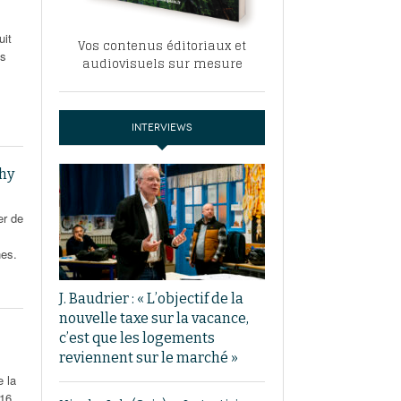
uit
Vos contenus éditoriaux et
es
audiovisuels sur mesure
INTERVIEWS
chy
er de
nes.
J. Baudrier : « L’objectif de la
nouvelle taxe sur la vacance,
c’est que les logements
reviennent sur le marché »
e la
 16