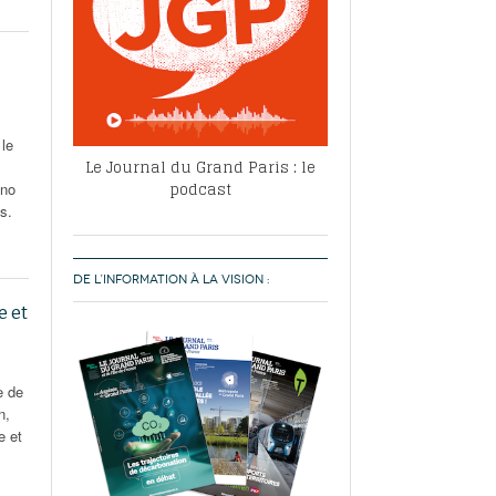
 le
Le Journal du Grand Paris : le
podcast
uno
s.
DE L’INFORMATION À LA VISION :
e et
e de
n,
e et