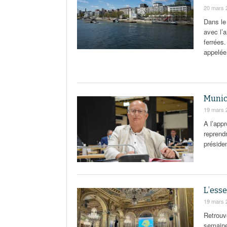
20 mars 
Dans le
avec l’
ferrées
appelée 
Munici
19 mars 
A l’app
reprend
préside
L’esse
19 mars 
Retrouv
semaine