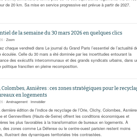
eur de 20 km. Sa mise en service progressive est prévue à partir de 2027.
ntiel de la semaine du 30 mars 2026 en quelques clics
026 -
Zoom
ez chaque vendredi dans Le journal du Grand Paris l’essentiel de l’actualité d
 écoulée. Celle du 30 mars a été dominée par les incertitudes entourant la
ance des exécutifs intercommunaux et des grands syndicats urbains, dans u
politique francilien en pleine recomposition.
, Colombes, Asnières : ces zones stratégiques pour le recycl
ureaux en logements
026 -
Aménagement
-
Immobilier
 dernière édition de l’indice de recyclage de l’Orie, Clichy, Colombes, Asnière
ne et Gennevilliers (Hauts-de-Seine) offrent les conditions économiques et
ières les plus favorables à la transformation de bureaux en logements. À
se, des zones comme La Défense ou le centre-ouest parisien restent moins
, illustrant des dynamiques territoriales très contrastées.