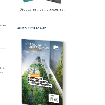
Découvrez nos hors-séries !
eine-
JGPMEDIA CORPORATE
e la
ond