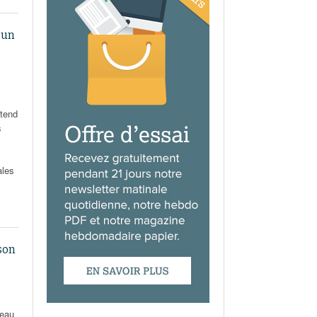
 un
ntend
s
ales
son
seau