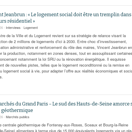
t Jeanbrun : « Le logement social doit être un tremplin dans
rs résidentiel »
026 -
Interviews
-
Logement
tre de la Ville et du Logement revient sur sa stratégie de relance visant la
ction de 2 millions de logements d’ici à 2030. Entre choc d’investissement,
ication administrative et renforcement du rôle des maires, Vincent Jeanbrun e
er la production, notamment en zones denses, tout en assouplissant certaine
concernant notamment la loi SRU ou la rénovation énergétique. Il esquisse
nt de nouvelles pistes, telles que le logement reconditionné ou la remise en
u logement social à vie, pour adapter l’offre aux réalités économiques et soci
s.
archés du Grand Paris – Le sud des Hauts-de-Seine amorce 
e géothermique
026 -
Marchés publics
re centrale géothermique de Fontenay-aux-Roses, Sceaux et Bourg-la-Reine
de-Seine) alimentera à terme plus de 15 000 équivalents logements via un ré