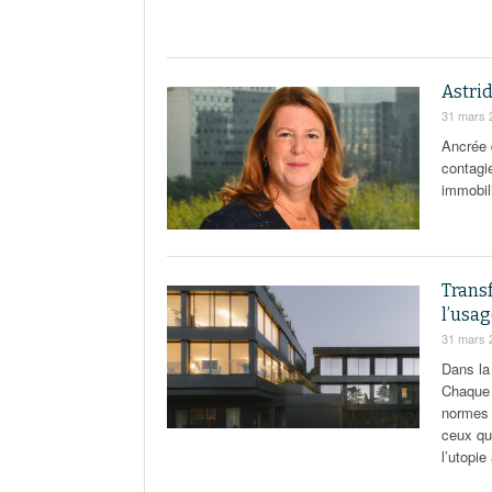
Astrid
31 mars 
Ancrée 
contagi
immobili
Trans
l’usa
31 mars 
Dans la
Chaque m
normes à
ceux qu
l’utopie 