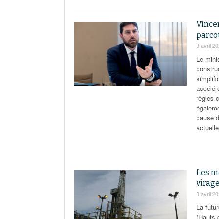
Vincen
parcou
9 avril 2
Le minis
constru
simplif
accélér
règles 
égaleme
cause d
actuelle
Les m
virag
3 avril 2
La futu
(Hauts-