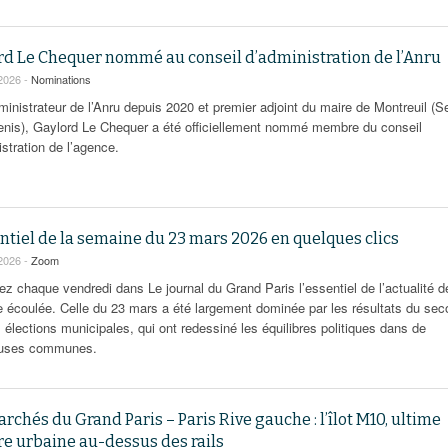
rd Le Chequer nommé au conseil d’administration de l’Anru
2026 -
Nominations
ministrateur de l’Anru depuis 2020 et premier adjoint du maire de Montreuil (S
enis), Gaylord Le Chequer a été officiellement nommé membre du conseil
stration de l’agence.
ntiel de la semaine du 23 mars 2026 en quelques clics
2026 -
Zoom
ez chaque vendredi dans Le journal du Grand Paris l’essentiel de l’actualité d
 écoulée. Celle du 23 mars a été largement dominée par les résultats du sec
 élections municipales, qui ont redessiné les équilibres politiques dans de
uses communes.
rchés du Grand Paris – Paris Rive gauche : l’îlot M10, ultime
re urbaine au-dessus des rails