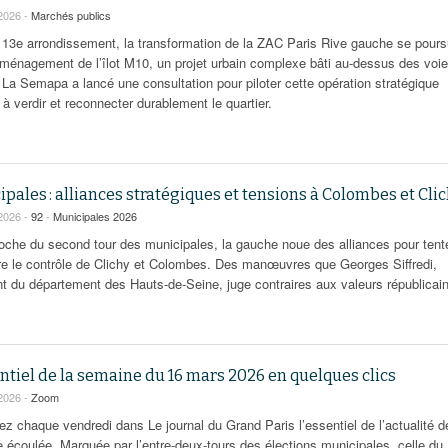
2026 -
Marchés publics
 13e arrondissement, la transformation de la ZAC Paris Rive gauche se pours
aménagement de l’îlot M10, un projet urbain complexe bâti au-dessus des voi
. La Semapa a lancé une consultation pour piloter cette opération stratégique
à verdir et reconnecter durablement le quartier.
pales : alliances stratégiques et tensions à Colombes et Cli
2026 -
92
-
Municipales 2026
roche du second tour des municipales, la gauche noue des alliances pour tent
re le contrôle de Clichy et Colombes. Des manœuvres que Georges Siffredi,
nt du département des Hauts-de-Seine, juge contraires aux valeurs républicai
ntiel de la semaine du 16 mars 2026 en quelques clics
2026 -
Zoom
ez chaque vendredi dans Le journal du Grand Paris l’essentiel de l’actualité d
 écoulée. Marquée par l’entre-deux-tours des élections municipales, celle du