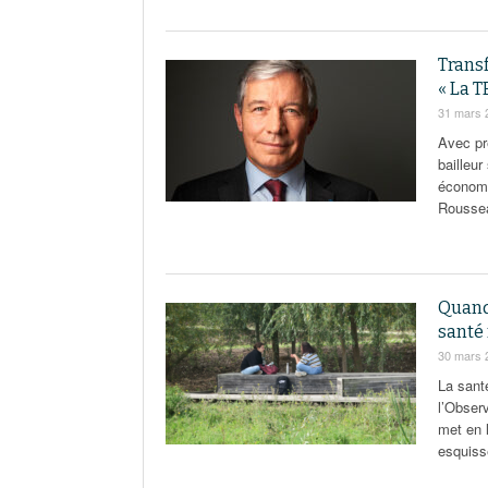
Transf
« La T
31 mars 
Avec pr
bailleur
économi
Rousseau
Quand 
santé
30 mars 
La sant
l’Observ
met en l
esquiss