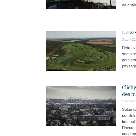
de chal
L’esse
3 avril 2
Retrouv
semaine
gouvern
paysage 
Clichy
des b
1 avril 2
Selon la
sur-Sei
immobil
l’inver
adaptées