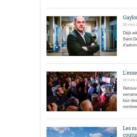
Gaylo
26 mars 
Déjà ad
Saint-D
d’admini
L’esse
26 mars 
Retrouv
semaine
tour des
nombre
Les ma
coutu