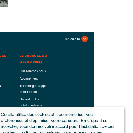
Plan du site
QUE
LE JOURNAL DU
GRAND PARIS
Qui sommes nous
Abonnement
s
Téléchargez l’appli
smartphone
Consultez les
hebdomadaires
déjà parus
Ce site utilise des cookies afin de mémoriser vos
Les hors-séries
préférences et d'optimiser votre parcours. En cliquant sur
accepter, vous donnez votre accord pour l'installation de ces
Mentions légales
cookies. En cliquant sur refuser, vous refusez tous les
Conditions