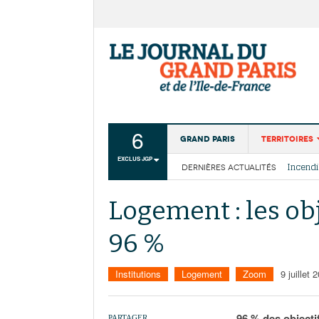
6
Grand Paris
Territoires
EXCLUS JGP
DERNIÈRES ACTUALITÉS
Aménagemen
La Cais
Collectivité
Les cou
Logement : les obj
Institutions
96 %
Services urb
Institutions
Logement
Zoom
9 juillet 
96 % des objectif
PARTAGER