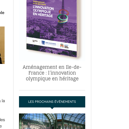
, ABF, ZAC : F. Vauglin détaille sa
- 17
e pour l’urbanisme parisien
ble
es pour
nvier 2026
dres de la tech et de la finance
-
 publie un
 marché de la location de luxe
- 19
didats
us d'articles
Aménagement en Ile-de-
France : l’innovation
olympique en héritage
 la
LES PROCHAINS ÉVÉNEMENTS
des
e