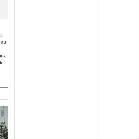
l.
 au
urs,
de-