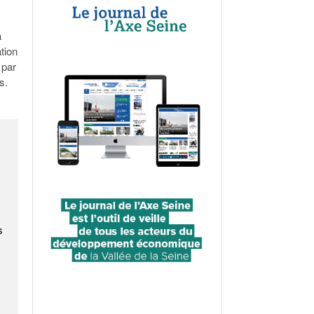
a
tion
 par
s.
s