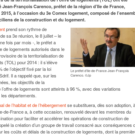
95
À Paris, les cadres de la tech et de la finance
Exclusif – Apex
janvier 2026
é Jean-François Carenco, préfet de la région d’Ile de France,
-
redessinent le marché de la location de luxe
feuille de rout
et 2015, à l’occasion du 3e Comex logement, composé de l’ensem
16 juillet 2026
juillet 2026
Municipales 2026 : la CCI livre 23 pist
ciliens de la construction et du logement.
- 20 ja
relancer l’économie parisienne
Saint-Agne immobilier inaugure une nouvelle
ent
prend son rythme de
À Paris, les ca
- 15 juillet 2026
résidence à Torcy
Municipales 2026 : la CCI de l’Essonne
redessinent le
de sa 3e réunion, le 8 juillet – le
16 juillet 2026
Cahier d’expert à destination des can
ne fois par mois -, le préfet a
Plus d'articles
janvier 2026
e de logements autorisés dans le
Pl
ovisoire de la territorialisation de
Plus d'articles
ts (TOL) pour 2014 : il s’élève
 de l’objectif fixé par la loi
Le préfet d’Ile-de-France Jean-François
Sdrif. Il a rappelé que, sur les
Carenco. ©Jp
ées, les objectifs de la
 de l’offre de logements sont atteints à 96 %, avec des variations
 les départements.
l de l’habitat et de l’hébergement
se substituera, dès son adoption, à
Ile-de-France a, à cette occasion, renouvelé devant les membres du
ation pour faciliter et accélérer les opérations de construction de
appelé la création d’un groupe de travail consacré aux conséquences 
r les coûts et délais de la construction de logements, dont la premièr