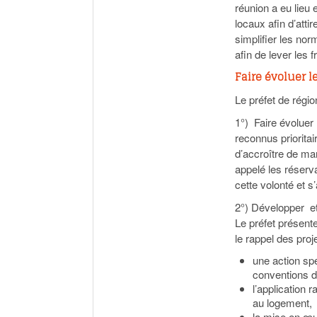
réunion a eu lieu 
locaux afin d’atti
simplifier les nor
afin de lever les f
Faire évoluer l
Le préfet de régio
1°) Faire évoluer
reconnus prioritai
d’accroître de ma
appelé les réserv
cette volonté et 
2°) Développer et
Le préfet présent
le rappel des proj
une action sp
conventions d
l’application 
au logement,
la mise en œu