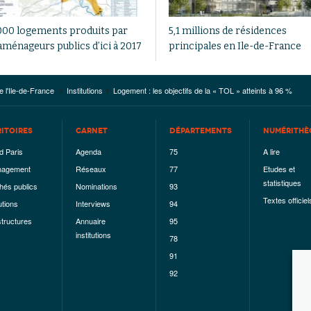
000 logements produits par
5,1 millions de résidences
aménageurs publics d’ici à 2017
principales en Ile-de-France
e l'Ile-de-France
Institutions
Logement : les objectifs de la « TOL » atteints à 96 %
RITOIRES
CARNET
DÉPARTEMENTS
NUMÉRITHÈ
d Paris
Agenda
75
A lire
agement
Réseaux
77
Etudes et
statistiques
hés publics
Nominations
93
Textes officiel
utions
Interviews
94
structures
Annuaire
95
institutions
78
91
92