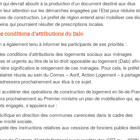
et qui devrait aboutir à la production d’un document destiné aux élus
rer leur attention sur les démarches engagées par l’Etat pour réduire et
mes de construction. Le préfet de région entend ainsi mobiliser ces él
reins qui pourraient résulter de prescriptions locales.
es conditions d’attributions du Dalo
n a également tenu à informer les participants de ses priorités :
 les conditions d’attributions des logements sociaux aux ménages
res et urgents au titre de la loi droit opposable au logement (Dalo) afin
nière significative le relogement de ces ménages. Pour cela, le préfe
ataires réunis au sein du Comex – Aorif, Action Logement – à partage
s’adressera prochainement aux élus à ce sujet.
 accélérer des opérations de construction de logement en Ile-de-Fra
era prochainement au Premier ministre un plan de mobilisation qui, a
ets engagés, s’appuiera sur :
écifique en direction des communes carencées dans le cadre des
e mixité sociale,
rapide des instructions relatives aux cessions de fonciers publics dest
vre de Contrats d’Intérêt National sur le modèle des CDT ou « d’OIN