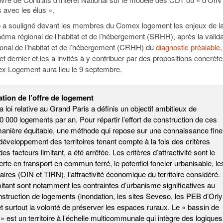
 avec les élus ».
o a souligné devant les membres du Comex logement les enjeux de l
éma régional de l’habitat et de l’hébergement (SRHH), après la valida
ional de l’habitat et de l’hébergement (CRHH) du
diagnostic préalable
,
et dernier et les a invités à y contribuer par des propositions concrète
x Logement aura lieu le 9 septembre.
sation de l’offre de logement
 la loi relative au Grand Paris a définis un objectif ambitieux de
0 000 logements par an. Pour répartir l’effort de construction de ces
anière équitable, une méthode qui repose sur une connaissance fine
 développement des territoires tenant compte à la fois des critères
 des facteurs limitant, a été arrêtée. Les critères d’attractivité sont le
rte en transport en commun ferré, le potentiel foncier urbanisable, le
ritaires (OIN et TIRN), l’attractivité économique du territoire considéré.
mitant sont notamment les contraintes d’urbanisme significatives au
nstruction de logements (inondation, les sites Seveso, les PEB d’Orly
et surtout la volonté de préserver les espaces ruraux. Le « bassin de
on » est un territoire à l’échelle multicommunale qui intègre des logiques