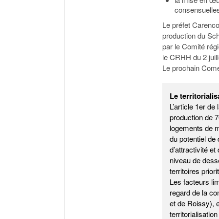
consensuelles
Le préfet Carenc
production du Sch
par le Comité rég
le CRHH du 2 juill
Le prochain Come
Le territoriali
L’article 1er de
production de 7
logements de m
du potentiel de
d’attractivité et
niveau de desse
territoires prio
Les facteurs li
regard de la co
et de Roissy), 
territorialisati