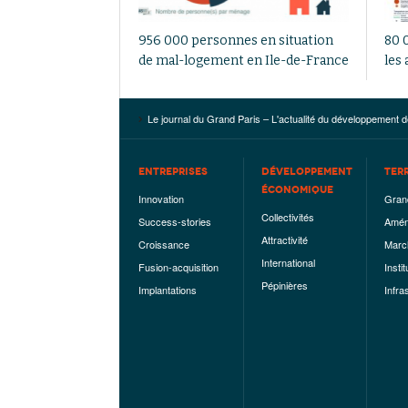
956 000 personnes en situation
80 
de mal-logement en Ile-de-France
les 
Le journal du Grand Paris – L'actualité du développement d
ENTREPRISES
DÉVELOPPEMENT
TER
ÉCONOMIQUE
Innovation
Gran
Collectivités
Success-stories
Amén
Attractivité
Croissance
Marc
International
Fusion-acquisition
Instit
Pépinières
Implantations
Infra