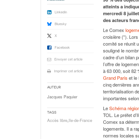
atteints a indiqu
Linkedin
mercredi 8 juill
des acteurs fran
Bluesky
Le Comex
logem
X
croisière (*). Lors 
comité se réunit u
Facebook
souligné le nombr
cadre d’un bilan pr
Envoyer cet article
l’offre de logemen
à 63 000, soit 82 %
Imprimer cet article
Grand Paris
et le 
cinq dernières ann
Auteur
territorialisation
Jacques Paquier
importantes selon
Le
Schéma régiona
Tags
TOL. Le préfet d’
Accès libre
,
Ile-de-France
Comex sa détermin
logements. Il a r
normes locales su