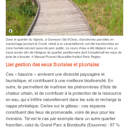
Dans le quartier du Vignois, à Gonesse (Val d’Oise), d’anciennes parcelles en
maraîchage jouxtant le Croult, réduit à un canal bétonné, ont été transformées en
zone humide servant aussi de parc public. Le cours d’eau a été déplacé vers un
tracé ancien afin de l’éloigner du quartier pavillonnaire dont il empêchait les eaux de
pluie de s’écouler. © Manuel Pruvost-Bouvattier/Institut Paris Region.
Lier gestion des eaux fluviales et pluviales
Ces « bassins » amènent une diversité paysagère et
faunistique, et contribuent à une meilleure biodiversité. En
outre, ils permettent de maîtriser les phénomènes d’îlots de
chaleur urbain, et de contribuer à la protection de la ressource
en eau, qui s’infiltre naturellement dans les sols et recharge la
nappe phréatique. Cerise sur le gâteau : ces espaces
constituent des lieux de promenade, voire de jeux pour les
riverains. Tel est le cas par exemple dans un autre quartier
francilien, celui du Grand Parc à Bondoufle (Essonne) : 97 %