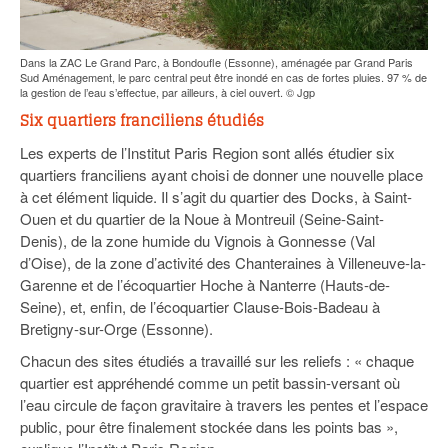
Dans la ZAC Le Grand Parc, à Bondoufle (Essonne), aménagée par Grand Paris
Sud Aménagement, le parc central peut être inondé en cas de fortes pluies. 97 % de
la gestion de l’eau s’effectue, par ailleurs, à ciel ouvert. © Jgp
Six quartiers franciliens étudiés
Les experts de l’Institut Paris Region sont allés étudier six
quartiers franciliens ayant choisi de donner une nouvelle place
à cet élément liquide. Il s’agit du quartier des Docks, à Saint-
Ouen et du quartier de la Noue à Montreuil (Seine-Saint-
Denis), de la zone humide du Vignois à Gonnesse (Val
d’Oise), de la zone d’activité des Chanteraines à Villeneuve-la-
Garenne et de l’écoquartier Hoche à Nanterre (Hauts-de-
Seine), et, enfin, de l’écoquartier Clause-Bois-Badeau à
Bretigny-sur-Orge (Essonne).
Chacun des sites étudiés a travaillé sur les reliefs : « chaque
quartier est appréhendé comme un petit bassin-versant où
l’eau circule de façon gravitaire à travers les pentes et l’espace
public, pour être finalement stockée dans les points bas »,