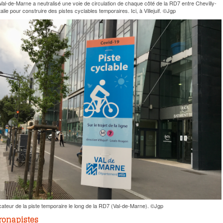
al-de-Marne a neutralisé une voie de circulation de chaque côté de la RD7 entre Chevilly-
talie pour construire des pistes cyclables temporaires. Ici, à Villejuif. ©Jgp
cateur de la piste temporaire le long de la RD7 (Val-de-Marne). ©Jgp
oronapistes