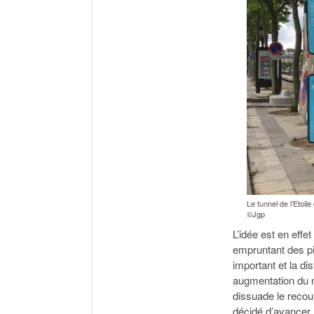
Le tunnel de l’Etoil
©Jgp
L’idée est en effe
empruntant des pis
important et la di
augmentation du n
dissuade le recour
décidé d’avancer l