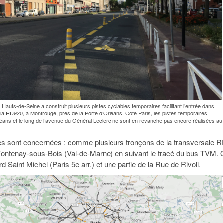
Hauts-de-Seine a construit plusieurs pistes cyclables temporaires facilitant l’entrée dans
de la RD920, à Montrouge, près de la Porte d’Orléans. Côté Paris, les pistes temporaires
éans et le long de l’avenue du Général Leclerc ne sont en revanche pas encore réalisées au
ies sont concernées : comme plusieurs tronçons de la transversale 
à Fontenay-sous-Bois (Val-de-Marne) en suivant le tracé du bus TVM.
d Saint Michel (Paris 5e arr.) et une partie de la Rue de Rivoli.