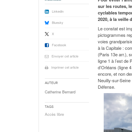
sur les routes, l
Linkedin
cyclables tempora
2020, à la veille
Bluesky
Le constat est im
X
pictogrammes repr
voies grandparisi
Facebook
à la Capitale : co
(Paris 13e arr.), 
Envoyer cet article
ligne 1 à l’est de
d’Orléans (ligne 4
Imprimer cet article
encore, et non de
Neuilly-sur-Seine 
Auteur
Défense.
Catherine Bernard
Tags
Accès libre