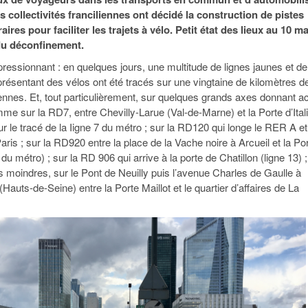
95
À Paris, les cadres de la tech et de la finance
Exclusif – Apex
janvier 2026
es collectivités franciliennes ont décidé la construction de pistes
-
redessinent le marché de la location de luxe
feuille de rout
ires pour faciliter les trajets à vélo. Petit état des lieux au 10 ma
16 juillet 2026
juillet 2026
Municipales 2026 : la CCI livre 23 pist
 du déconfinement.
- 20 ja
relancer l’économie parisienne
Saint-Agne immobilier inaugure une nouvelle
pressionnant : en quelques jours, une multitude de lignes jaunes et de
À Paris, les ca
- 15 juillet 2026
résidence à Torcy
Municipales 2026 : la CCI de l’Essonne
redessinent le
ésentant des vélos ont été tracés sur une vingtaine de kilomètres d
16 juillet 2026
Cahier d’expert à destination des can
ennes. Et, tout particulièrement, sur quelques grands axes donnant a
Plus d'articles
janvier 2026
mme sur la RD7, entre Chevilly-Larue (Val-de-Marne) et la Porte d’Ital
Pl
sur le tracé de la Iigne 7 du métro ; sur la RD120 qui longe le RER A et
Plus d'articles
 Paris ; sur la RD920 entre la place de la Vache noire à Arcueil et la Po
 du métro) ; sur la RD 906 qui arrive à la porte de Chatillon (ligne 13) 
s moindres, sur le Pont de Neuilly puis l’avenue Charles de Gaulle à
(Hauts-de-Seine) entre la Porte Maillot et le quartier d’affaires de La