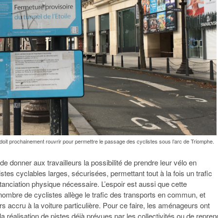
e doit prochainement rouvrir pour permettre le passage des cyclistes sous l’arc de Triomphe.
t de donner aux travailleurs la possibilité de prendre leur vélo en
tes cyclables larges, sécurisées, permettant tout à la fois un trafic
stanciation physique nécessaire. L’espoir est aussi que cette
ombre de cyclistes allège le trafic des transports en commun, et
s accru à la voiture particulière. Pour ce faire, les aménageurs ont
a réalisation de pistes déjà prévues par les collectivités ou de repren