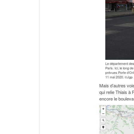
Le département des 
Paris. Ici, le long 
prévues Porte d’Orl
11 mai 2020. ©Jgp
Mais d’autres vo
qui relie Thiais 
encore le boulevar