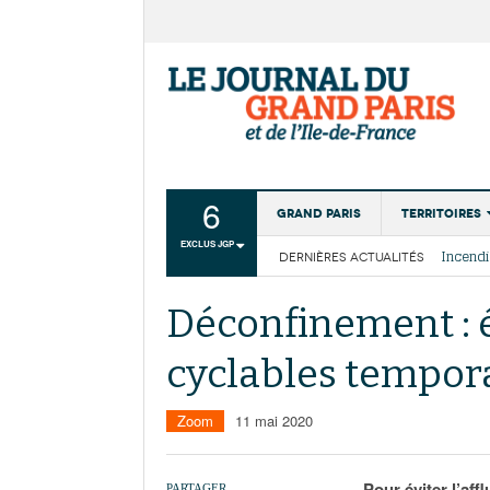
6
Grand Paris
Territoires
EXCLUS JGP
DERNIÈRES ACTUALITÉS
Aménagemen
La Cais
Collectivité
Les cou
Déconfinement : é
Institutions
cyclables tempor
Services urb
Zoom
11 mai 2020
Pour éviter l’af
PARTAGER