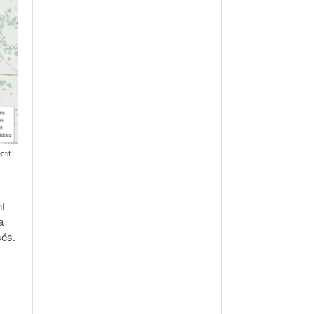
ctif
nt
a
sés.