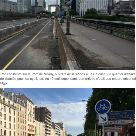
 été construite sur le Pont de Neuilly, ouvrant ainsi l’accès à La Défense, un quartier d’affaire
ficile d’accès pour les cyclistes. Au 10 mai, cependant, son arrivée n’était pas encore sécuris
 ©Jgp