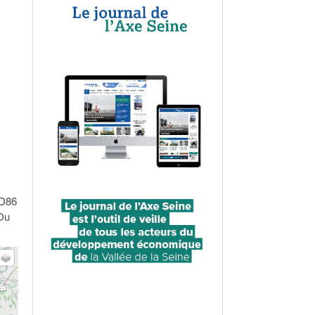
RD86
 Ou