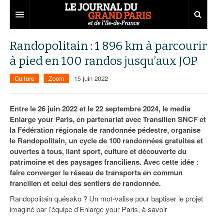
Grand Paris
Randopolitain : 1 896 km à parcourir
à pied en 100 randos jusqu’aux JOP
Territoires
Culture
Zoom
15 juin 2022
Entreprises
Aménagement
Départements
Collectivités
Développement économique
Entre le 26 juin 2022 et le 22 septembre 2024, le media
Enlarge your Paris, en partenariat avec Transilien SNCF et
Carnet
Institutions
Emploi
75
la Fédération régionale de randonnée pédestre, organise
le Randopolitain, un cycle de 100 randonnées gratuites et
Les Assises du Grand Paris
Services urbains
Attractivité
77
Nominations
ouvertes à tous, liant sport, culture et découverte du
Le podcast
Innovation
78
Portraits
Éditions précédentes
patrimoine et des paysages franciliens. Avec cette idée :
faire converger le réseau de transports en commun
Transport
91
Agenda
Ecouter les épisodes
francilien et celui des sentiers de randonnée.
Randopolitain quésako ? Un mot-valise pour baptiser le projet
Marchés publics
92
Lire les résumés
imaginé par l’équipe d’Enlarge your Paris, à savoir