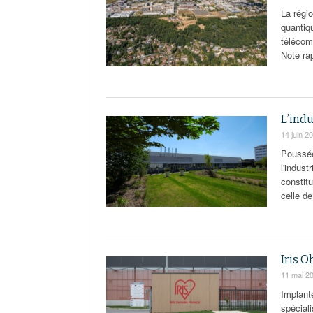
La régi
quantiqu
télécom
Note ra
L’indu
14 juin 2
Poussée
l'indust
constitu
celle de
Iris O
11 mai 2
Implanté
spéciali