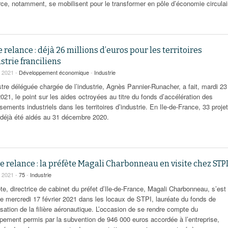
e, notamment, se mobilisent pour le transformer en pôle d’économie circulai
 relance : déjà 26 millions d’euros pour les territoires
strie franciliens
r 2021 -
Développement économique
-
Industrie
stre déléguée chargée de l’industrie, Agnès Pannier-Runacher, a fait, mardi 23
2021, le point sur les aides octroyées au titre du fonds d’accélération des
sements industriels dans les territoires d’industrie. En Ile-de-France, 33 proje
 déjà été aidés au 31 décembre 2020.
e relance : la préfète Magali Charbonneau en visite chez STP
r 2021 -
75
-
Industrie
te, directrice de cabinet du préfet d’Ile-de-France, Magali Charbonneau, s’est
le mercredi 17 février 2021 dans les locaux de STPI, lauréate du fonds de
sation de la filière aéronautique. L’occasion de se rendre compte du
pement permis par la subvention de 946 000 euros accordée à l’entreprise,