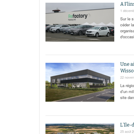
A Flin
1 décemb
Sur le 
céder l
organis
d'occas
Une ai
Wisso
22 novem
La régi
d’un mil
site dan
L’Ile-
25 août 