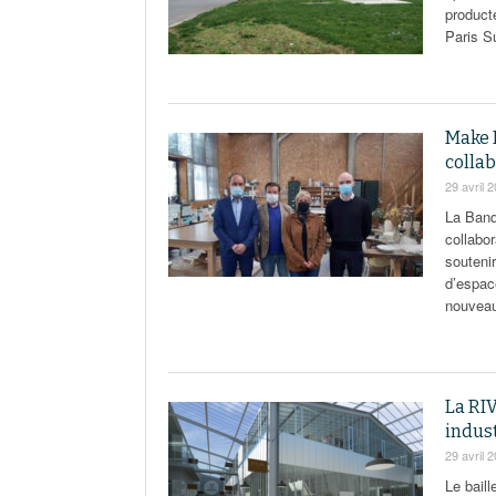
product
Paris Su
Make 
collab
29 avril 
La Banq
collabor
souteni
d’espace
nouveau
La RIV
indust
29 avril 
Le baill