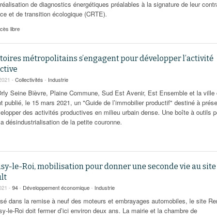
réalisation de diagnostics énergétiques préalables à la signature de leur contr
nce et de transition écologique (CRTE).
cès libre
itoires métropolitains s’engagent pour développer l’activité
ctive
2021 -
Collectivités
-
Industrie
rly Seine Bièvre, Plaine Commune, Sud Est Avenir, Est Ensemble et la ville
t publié, le 15 mars 2021, un "Guide de l’immobilier productif" destiné à prés
elopper des activités productives en milieu urbain dense. Une boîte à outils p
la désindustrialisation de la petite couronne.
sy-le-Roi, mobilisation pour donner une seconde vie au site
lt
021 -
94
-
Développement économique
-
Industrie
isé dans la remise à neuf des moteurs et embrayages automobiles, le site Re
y-le-Roi doit fermer d’ici environ deux ans. La mairie et la chambre de