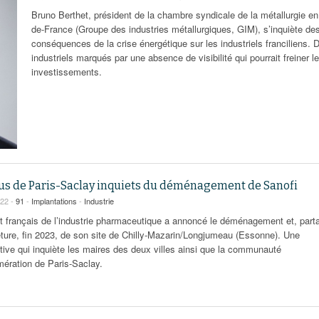
95
À Paris, les cadres de la tech et de la finance
Exclusif – Apex
janvier 2026
Bruno Berthet, président de la chambre syndicale de la métallurgie en 
-
redessinent le marché de la location de luxe
feuille de rout
de-France (Groupe des industries métallurgiques, GIM), s’inquiète de
16 juillet 2026
juillet 2026
Municipales 2026 : la CCI livre 23 pist
conséquences de la crise énergétique sur les industriels franciliens. 
- 20 ja
relancer l’économie parisienne
industriels marqués par une absence de visibilité qui pourrait freiner l
Saint-Agne immobilier inaugure une nouvelle
À Paris, les ca
investissements.
- 15 juillet 2026
résidence à Torcy
Municipales 2026 : la CCI de l’Essonne
redessinent le
16 juillet 2026
Cahier d’expert à destination des can
Plus d'articles
janvier 2026
Pl
Plus d'articles
lus de Paris-Saclay inquiets du déménagement de Sanofi
022 -
91
-
Implantations
-
Industrie
t français de l’industrie pharmaceutique a annoncé le déménagement et, parta
eture, fin 2023, de son site de Chilly-Mazarin/Longjumeau (Essonne). Une
tive qui inquiète les maires des deux villes ainsi que la communauté
mération de Paris-Saclay.