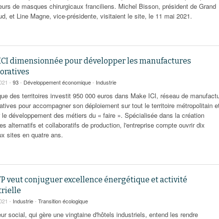
eurs de masques chirurgicaux franciliens. Michel Bisson, président de Grand
d, et Line Magne, vice-présidente, visitaient le site, le 11 mai 2021.
ICI dimensionnée pour développer les manufactures
oratives
2021 -
93
-
Développement économique
-
Industrie
ue des territoires investit 950 000 euros dans Make ICI, réseau de manufact
atives pour accompagner son déploiement sur tout le territoire métropolitain e
r le développement des métiers du « faire ». Spécialisée dans la création
s alternatifs et collaboratifs de production, l'entreprise compte ouvrir dix
x sites en quatre ans.
P veut conjuguer excellence énergétique et activité
rielle
2021 -
Industrie
-
Transition écologique
eur social, qui gère une vingtaine d'hôtels industriels, entend les rendre