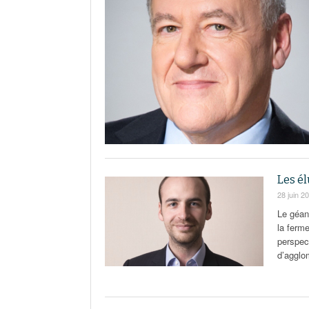
Les é
28 juin 2
Le géan
la ferm
perspec
d’agglo