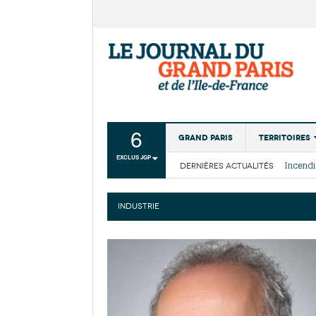
6
Grand Paris
Territoires
EXCLUS JGP
DERNIÈRES ACTUALITÉS
Aménagemen
La Cais
Collectivité
Les cou
INDUSTRIE
Institutions
Services urb