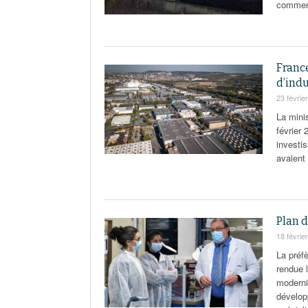
commerc
France
d’indu
23 févrie
La mini
février 
investis
avaient
Plan d
18 févrie
La préfè
rendue 
moderni
dévelop