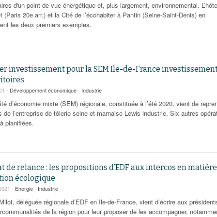
ires d'un point de vue énergétique et, plus largement, environnemental. L’hôte
t (Paris 20e arr.) et la Cité de l’écohabiter à Pantin (Seine-Saint-Denis) en
uent les deux premiers exemples.
er investissement pour la SEM Ile-de-France investissemen
ritoires
021 -
Développement économique
-
Industrie
été d’économie mixte (SEM) régionale, constituée à l’été 2020, vient de repre
 de l’entreprise de tôlerie seine-et-marnaise Lewis industrie. Six autres opéra
à planifiées.
t de relance : les propositions d’EDF aux intercos en matière
ition écologique
2021 -
Energie
-
Industrie
Milot, déléguée régionale d’EDF en Ile-de-France, vient d’écrire aux président
ercommunalités de la région pour leur proposer de les accompagner, notamme