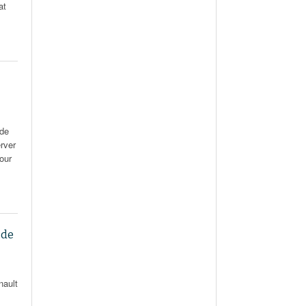
at
 de
erver
our
 de
nault