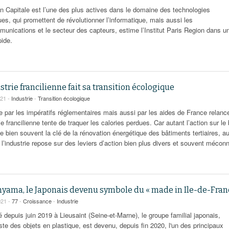
on Capitale est l’une des plus actives dans le domaine des technologies
es, qui promettent de révolutionner l’informatique, mais aussi les
munications et le secteur des capteurs, estime l’Institut Paris Region dans u
pide.
strie francilienne fait sa transition écologique
021 -
Industrie
-
Transition écologique
 par les impératifs réglementaires mais aussi par les aides de France relanc
rie francilienne tente de traquer les calories perdues. Car autant l’action sur le 
e bien souvent la clé de la rénovation énergétique des bâtiments tertiaires, a
 l’industrie repose sur des leviers d’action bien plus divers et souvent mécon
hyama, le Japonais devenu symbole du « made in Ile-de-Fran
021 -
77
-
Croissance
-
Industrie
 depuis juin 2019 à Lieusaint (Seine-et-Marne), le groupe familial japonais,
ste des objets en plastique, est devenu, depuis fin 2020, l'un des principaux