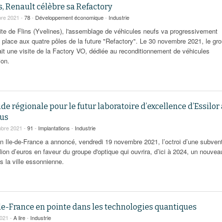
s, Renault célèbre sa Refactory
re 2021 -
78
-
Développement économique
-
Industrie
site de Flins (Yvelines), l'assemblage de véhicules neufs va progressivement
a place aux quatre pôles de la future "Refactory". Le 30 novembre 2021, le gr
ait une visite de la Factory VO, dédiée au reconditionnement de véhicules
ion.
de régionale pour le futur laboratoire d’excellence d’Essilor 
us
bre 2021 -
91
-
Implantations
-
Industrie
on Ile-de-France a annoncé, vendredi 19 novembre 2021, l’octroi d’une subven
lion d’euros en faveur du groupe d'optique qui ouvrira, d’ici à 2024, un nouvea
s la ville essonnienne.
de-France en pointe dans les technologies quantiques
2021 -
A lire
-
Industrie