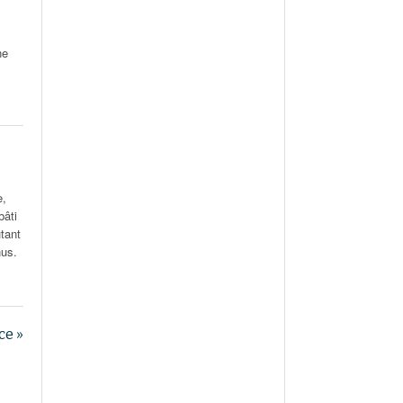
ne
e,
bâti
utant
nus.
ce »