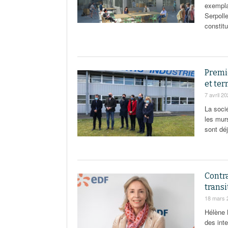
exempla
Serpolle
constit
Premi
et ter
7 avril 2
La soci
les murs
sont déj
Contra
trans
18 mars 
Hélène 
des int