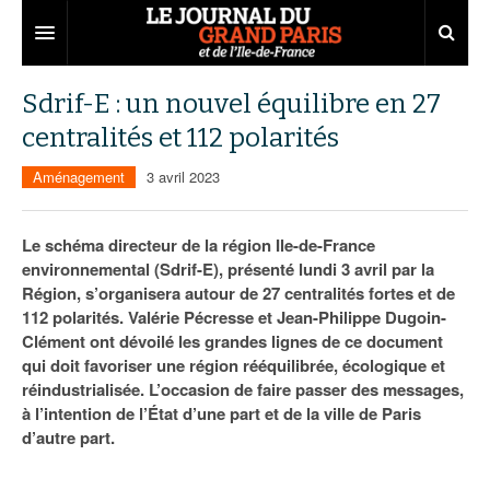
Grand Paris
Sdrif-E : un nouvel équilibre en 27
centralités et 112 polarités
Territoires
Aménagement
3 avril 2023
Entreprises
Aménagement
Départements
Collectivités
Développement économique
Le schéma directeur de la région Ile-de-France
environnemental (Sdrif-E), présenté lundi 3 avril par la
Carnet
Institutions
Emploi
75
Région, s’organisera autour de 27 centralités fortes et de
112 polarités. Valérie Pécresse et Jean-Philippe Dugoin-
Les Assises du Grand Paris
Services urbains
Attractivité
77
Nominations
Clément ont dévoilé les grandes lignes de ce document
Le podcast
Innovation
78
Portraits
Éditions précédentes
qui doit favoriser une région rééquilibrée, écologique et
réindustrialisée. L’occasion de faire passer des messages,
Transport
91
Agenda
Ecouter les épisodes
à l’intention de l’État d’une part et de la ville de Paris
d’autre part.
Marchés publics
92
Lire les résumés