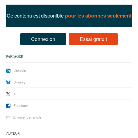
93
94
Ce contenu est disponible
pour les abonnés seulement
95
Connexion
Essai gratuit
PARTAGER
Linkedin
Bluesky
X
Facebook
Envoyer cet article
Auteur