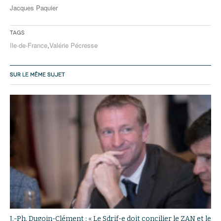
Jacques Paquier
Tags
Ile-de-France
,
Valérie Pécresse
SUR LE MÊME SUJET
J.-Ph. Dugoin-Clément : « Le Sdrif-e doit concilier le ZAN et le