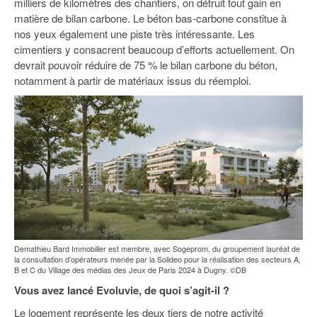
milliers de kilomètres des chantiers, on détruit tout gain en
matière de bilan carbone. Le béton bas-carbone constitue à
nos yeux également une piste très intéressante. Les
cimentiers y consacrent beaucoup d’efforts actuellement. On
devrait pouvoir réduire de 75 % le bilan carbone du béton,
notamment à partir de matériaux issus du réemploi.
Demathieu Bard Immobilier est membre, avec Sogeprom, du groupement lauréat de
la consultation d’opérateurs menée par la Solideo pour la réalisation des secteurs A,
B et C du Village des médias des Jeux de Paris 2024 à Dugny. ©DB
Vous avez lancé Evoluvie, de quoi s’agit-il ?
Le logement représente les deux tiers de notre activité