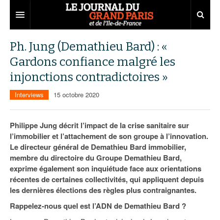
Grand Paris
Ph. Jung (Demathieu Bard) : «
Gardons confiance malgré les
Territoires
injonctions contradictoires »
Entreprises
Aménagement
Interviews
15 octobre 2020
Départements
Collectivités
Développement économique
Carnet
Institutions
Emploi
75
Philippe Jung décrit l’impact de la crise sanitaire sur
l’immobilier et l’attachement de son groupe à l’innovation.
Les Assises du Grand Paris
Services urbains
Attractivité
77
Nominations
Le directeur général de Demathieu Bard immobilier,
membre du directoire du Groupe Demathieu Bard,
Le podcast
Innovation
78
Portraits
Éditions précédentes
exprime également son inquiétude face aux orientations
récentes de certaines collectivités, qui appliquent depuis
Transport
91
Agenda
Ecouter les épisodes
les dernières élections des règles plus contraignantes.
Marchés publics
92
Lire les résumés
Rappelez-nous quel est l’ADN de Demathieu Bard ?