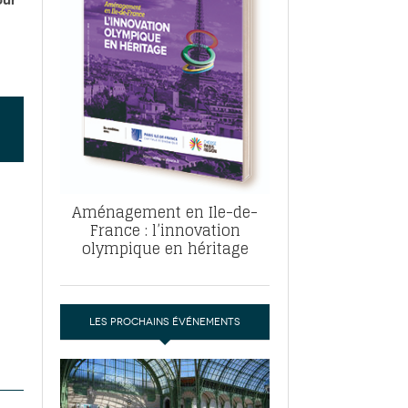
, ABF, ZAC : F. Vauglin détaille sa
- 17
e pour l’urbanisme parisien
es pour
nvier 2026
dres de la tech et de la finance
-
 publie un
 marché de la location de luxe
- 19
didats
us d'articles
Aménagement en Ile-de-
France : l’innovation
olympique en héritage
LES PROCHAINS ÉVÉNEMENTS