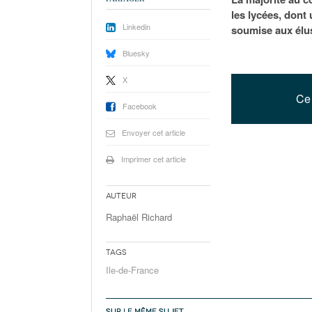
les lycées, dont
Linkedin
soumise aux élus
Bluesky
X
Ce 
Facebook
Envoyer cet article
Imprimer cet article
Auteur
Raphaël Richard
Tags
Ile-de-France
SUR LE MÊME SUJET