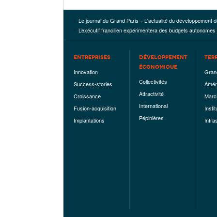
Le journal du Grand Paris – L'actualité du développement d
L’exécutif francilien expérimentera des budgets autonomes
ENTREPRISES
DÉVELOPPEMENT
TER
ÉCONOMIQUE
Innovation
Gran
Collectivités
Success-stories
Amén
Attractivité
Croissance
Marc
International
Fusion-acquisition
Instit
Pépinières
Implantations
Infra