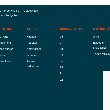
e l'Ile-de-France
Collectivités
 pour les lycées
RITOIRES
CARNET
DÉPARTEMENTS
NUMÉRITHÈ
d Paris
Agenda
75
A lire
agement
Réseaux
77
Etudes et
statistiques
hés publics
Nominations
93
Textes officiel
utions
Interviews
94
structures
Annuaire
95
institutions
78
91
92