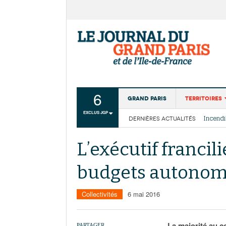
6
Grand Paris
Territoires
EXCLUS JGP
DERNIÈRES ACTUALITÉS
Aménagemen
La Cais
Collectivité
Les cou
L’exécutif franci
Institutions
budgets autonome
Services urb
Collectivités
6 mai 2016
La majorité au c
PARTAGER