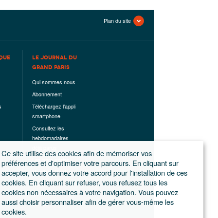
Plan du site
QUE
LE JOURNAL DU
GRAND PARIS
Qui sommes nous
Abonnement
s
Téléchargez l’appli
smartphone
Consultez les
hebdomadaires
déjà parus
Ce site utilise des cookies afin de mémoriser vos
Les hors-séries
préférences et d'optimiser votre parcours. En cliquant sur
accepter, vous donnez votre accord pour l'installation de ces
Mentions légales
cookies. En cliquant sur refuser, vous refusez tous les
Conditions
cookies non nécessaires à votre navigation. Vous pouvez
générales de
aussi choisir personnaliser afin de gérer vous-même les
ventes
cookies.