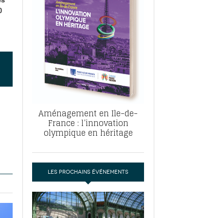
, ABF, ZAC : F. Vauglin détaille sa
0
- 17
e pour l’urbanisme parisien
es pour
nvier 2026
dres de la tech et de la finance
-
 publie un
 marché de la location de luxe
- 19
didats
us d'articles
Aménagement en Ile-de-
France : l’innovation
olympique en héritage
LES PROCHAINS ÉVÉNEMENTS