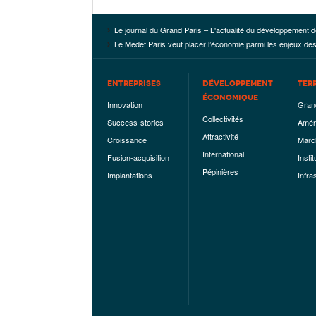
Le journal du Grand Paris – L'actualité du développement d
Le Medef Paris veut placer l’économie parmi les enjeux de
ENTREPRISES
DÉVELOPPEMENT
TER
ÉCONOMIQUE
Innovation
Gran
Collectivités
Success-stories
Amén
Attractivité
Croissance
Marc
International
Fusion-acquisition
Instit
Pépinières
Implantations
Infra