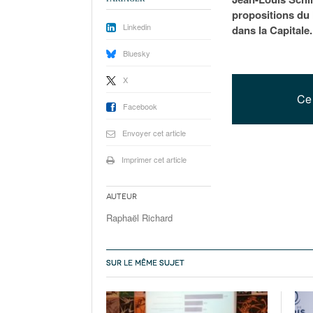
propositions du
Linkedin
dans la Capitale.
Bluesky
X
Ce 
Facebook
Envoyer cet article
Imprimer cet article
Auteur
Raphaël Richard
SUR LE MÊME SUJET