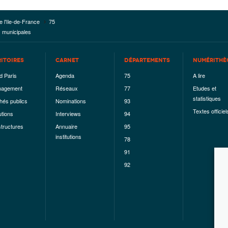
e l'Ile-de-France
75
s municipales
RITOIRES
CARNET
DÉPARTEMENTS
NUMÉRITHÈ
d Paris
Agenda
75
A lire
agement
Réseaux
77
Etudes et
statistiques
hés publics
Nominations
93
Textes officiel
utions
Interviews
94
structures
Annuaire
95
institutions
78
91
92