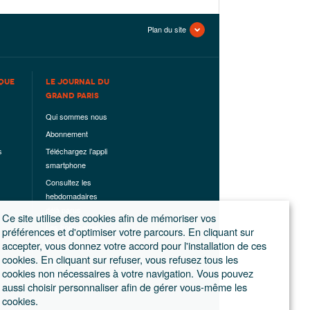
Plan du site
QUE
LE JOURNAL DU
GRAND PARIS
Qui sommes nous
Abonnement
s
Téléchargez l’appli
smartphone
Consultez les
hebdomadaires
déjà parus
Ce site utilise des cookies afin de mémoriser vos
Les hors-séries
préférences et d'optimiser votre parcours. En cliquant sur
accepter, vous donnez votre accord pour l'installation de ces
Mentions légales
cookies. En cliquant sur refuser, vous refusez tous les
Conditions
cookies non nécessaires à votre navigation. Vous pouvez
générales de
aussi choisir personnaliser afin de gérer vous-même les
ventes
cookies.