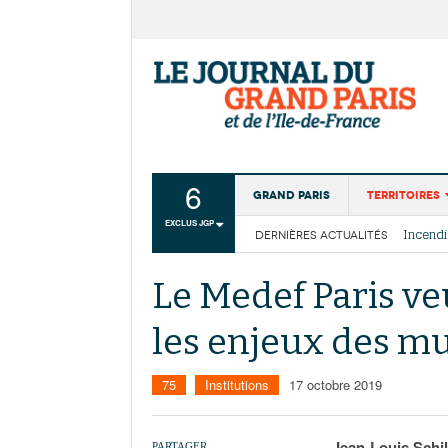
6
Grand Paris
Territoires
EXCLUS JGP
DERNIÈRES ACTUALITÉS
Aménagemen
La Cais
Collectivité
Les cou
Le Medef Paris ve
Institutions
les enjeux des m
Services urb
75
Institutions
17 octobre 2019
Jean-Louis Schil
PARTAGER