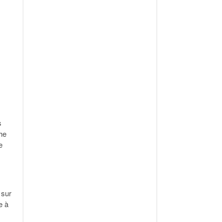
s
the
e
 sur
e à