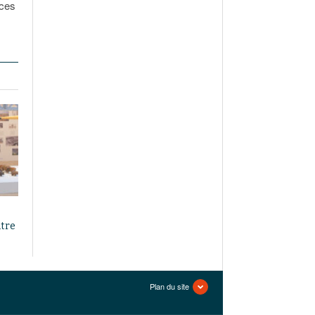
èces
ntre
Plan du site