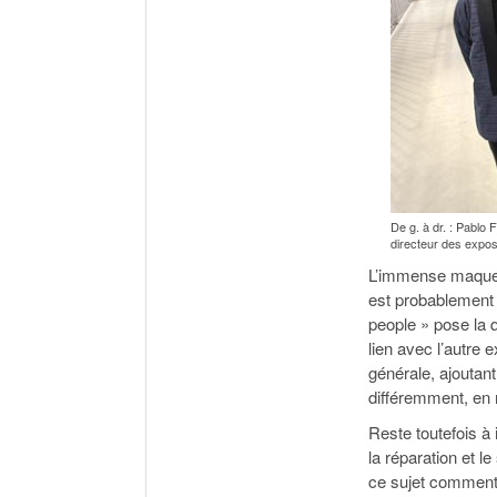
De g. à dr. : Pablo 
directeur des exposi
L’immense maquett
est probablement l
people » pose la q
lien avec l’autre 
générale, ajoutant 
différemment, en 
Reste toutefois à
la réparation et l
ce sujet comment 