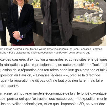
Fillit, chargé de production, Marion Waller, directrice générale, et Jean-Sébastien Lebreton,
tions « Faire dialoguer les villes européennes » au Pavillon de l’Arsenal. © Jgp
e des carrières d’extraction allemandes et autres sites énergétique
a réalisation la plus impressionnante de cette exposition. « Tools to 
uestion de la réparation des territoires et de leur gouvernance et fait l
exposition du Pavillon, « Energies légères » », précise la directrice
que « la réparation ne dit pas qu’il ne faut plus rien faire, mais faire
recousant ».
 imaginer un nouveau modèle économique de la ville fondé davantage
e soin permanent que l’extraction des ressources. « L’exposition montr
les nouvelles technologies, telles que l’impression 3D, peuvent être