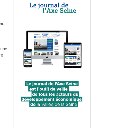
ne,
 une
ce