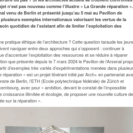
95
À Paris, les cadres de la tech et de la finance
Exclusif – Apex
janvier 2026
ujet n’est pas nouveau comme l’illustre « La Grande réparation »
-
redessinent le marché de la location de luxe
feuille de rout
onal venu de Berlin et présenté jusqu’au 5 mai au Pavillon de
16 juillet 2026
juillet 2026
Municipales 2026 : la CCI livre 23 pist
 plusieurs exemples internationaux valorisant les vertus de la
- 20 ja
relancer l’économie parisienne
soin quotidien de l’existant afin de limiter l’exploitation des
Saint-Agne immobilier inaugure une nouvelle
À Paris, les ca
- 15 juillet 2026
résidence à Torcy
Municipales 2026 : la CCI de l’Essonne
redessinent le
16 juillet 2026
Cahier d’expert à destination des can
 pratique éthique de l’architecture ? Cette question taraude les jeun
Plus d'articles
janvier 2026
oivent naviguer entre deux approches qui s’opposent : continuer à
Pl
ue d’accentuer l’exploitation des ressources et se réduire à réparer
Plus d'articles
sition que présente depuis le 7 mars 2024 le Pavillon de l’Arsenal prop
rtir d’exemples très variés d’expérimentations menées dans plusieu
réparation » est un projet itinérant initié par Arch+ en partenariat av
nste de Berlin, l’ETH (Ecole polytechnique fédérale) de Zürich et
uxembourg, avec pour « ambition, devant le constat de l’impossible
re croissance illimitée et écologie, de proposer une nouvelle culture de
ée sur la réparation ».