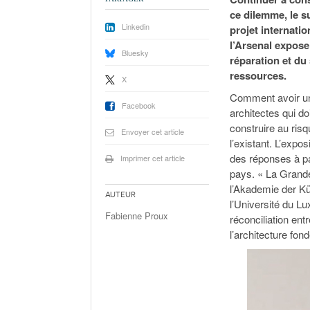
ce dilemme, le s
Linkedin
projet internati
l’Arsenal expose
Bluesky
réparation et du 
ressources.
X
Comment avoir une
Facebook
architectes qui d
construire au risq
Envoyer cet article
l’existant. L’expo
des réponses à pa
Imprimer cet article
pays. « La Grande 
l’Akademie der Kü
Auteur
l’Université du L
Fabienne Proux
réconciliation ent
l’architecture fond