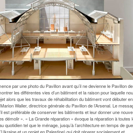
ence par une photo du Pavillon avant qu’il ne devienne le Pavillon de
montrer les différentes vies d’un bâtiment et la raison pour laquelle no
jet alors que les travaux de réhabilitation du bâtiment vont débuter en
 Marion Waller, directrice générale du Pavillon de l’Arsenal. Le messa
’il est préférable de conserver les bâtiments et leur donner une nouve
les démolir ». « La Grande réparation » évoque la réparation à toutes 
au quotidien tel que le ménage, jusqu’à l’architecture en temps de gue
l’Ukraine et un projet en Palestine) qui doit réparer socialement et