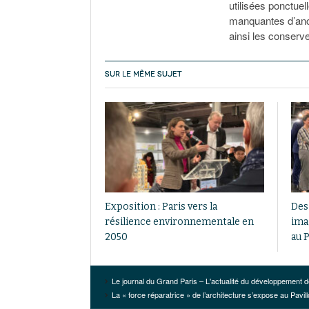
utilisées ponctue
manquantes d’anci
ainsi les conserve
SUR LE MÊME SUJET
Exposition : Paris vers la
Des
résilience environnementale en
ima
2050
au P
Le journal du Grand Paris – L'actualité du développement d
La « force réparatrice » de l’architecture s’expose au Pavill