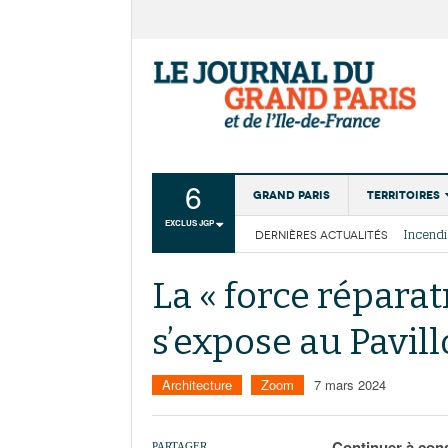
6
Grand Paris
Territoires
EXCLUS JGP
DERNIÈRES ACTUALITÉS
Aménagemen
La Cais
Collectivité
Les cou
La « force réparat
Institutions
s’expose au Pavill
Services urb
Architecture
Zoom
7 mars 2024
Continuer à cons
PARTAGER