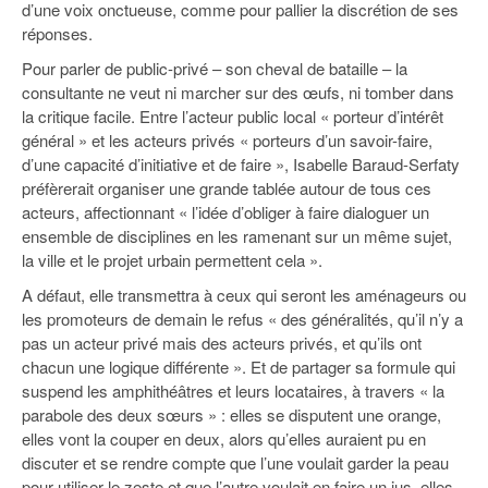
d’une voix onctueuse, comme pour pallier la discrétion de ses
réponses.
Pour parler de public-privé – son cheval de bataille – la
consultante ne veut ni marcher sur des œufs, ni tomber dans
la critique facile. Entre l’acteur public local « porteur d’intérêt
général » et les acteurs privés « porteurs d’un savoir-faire,
d’une capacité d’initiative et de faire », Isabelle Baraud-Serfaty
préfèrerait organiser une grande tablée autour de tous ces
acteurs, affectionnant « l’idée d’obliger à faire dialoguer un
ensemble de disciplines en les ramenant sur un même sujet,
la ville et le projet urbain permettent cela ».
A défaut, elle transmettra à ceux qui seront les aménageurs ou
les promoteurs de demain le refus « des généralités, qu’il n’y a
pas un acteur privé mais des acteurs privés, et qu’ils ont
chacun une logique différente ». Et de partager sa formule qui
suspend les amphithéâtres et leurs locataires, à travers « la
parabole des deux sœurs » : elles se disputent une orange,
elles vont la couper en deux, alors qu’elles auraient pu en
discuter et se rendre compte que l’une voulait garder la peau
pour utiliser le zeste et que l’autre voulait en faire un jus, elles