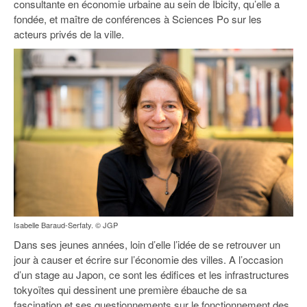
consultante en économie urbaine au sein de Ibicity, qu’elle a
93
fondée, et maître de conférences à Sciences Po sur les
94
acteurs privés de la ville.
95
Isabelle Baraud-Serfaty. © JGP
Dans ses jeunes années, loin d’elle l’idée de se retrouver un
jour à causer et écrire sur l’économie des villes. A l’occasion
d’un stage au Japon, ce sont les édifices et les infrastructures
tokyoïtes qui dessinent une première ébauche de sa
fascination et ses questionnements sur le fonctionnement des