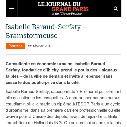
Grand Paris
Isabelle Baraud-Serfaty –
Brainstormeuse
Territoires
Portraits
22 février 2018
Entreprises
Aménagement
Départements
Collectivités
Développement économique
Consultante en économie urbaine, Isabelle Baraud-
Serfaty, fondatrice d’Ibicity, prend le pouls des « signaux
Carnet
Institutions
Emploi
75
faibles » de la ville de demain et invite à repenser sans
cesse le duo public-privé dans la cité.
Les Assises du Grand Paris
Services urbains
Attractivité
77
Nominations
Isabelle Baraud-Serfaty, capéophiliste ? Elle aurait pu l’être tant
Le podcast
Innovation
78
Portraits
Éditions précédentes
elle collectionne les casquettes. A commencer par son cursus
estudiantin où elle marie un diplôme à l’ESCP Paris à un cycle
Transport
91
Agenda
Ecouter les épisodes
d’urbanisme, dans sa première carrière professionnelle où elle
œuvre pour la Caisse des dépôts, avant de rejoindre la filiale
Marchés publics
92
Lire les résumés
immobilière du Hollandais ING. Ou aujourd’hui encore, à la fois