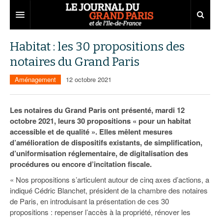
Grand Paris
Habitat : les 30 propositions des
notaires du Grand Paris
Territoires
Aménagement
12 octobre 2021
Entreprises
Aménagement
Départements
Collectivités
Développement économique
Les notaires du Grand Paris ont présenté, mardi 12
octobre 2021, leurs 30 propositions « pour un habitat
Carnet
Institutions
Emploi
75
accessible et de qualité ». Elles mêlent mesures
d’amélioration de dispositifs existants, de simplification,
Les Assises du Grand Paris
Services urbains
Attractivité
77
Nominations
d’uniformisation réglementaire, de digitalisation des
Le podcast
Innovation
78
Portraits
Éditions précédentes
procédures ou encore d’incitation fiscale.
« Nos propositions s’articulent autour de cinq axes d’actions, a
Transport
91
Agenda
Ecouter les épisodes
indiqué Cédric Blanchet, président de la chambre des notaires
de Paris, en introduisant la présentation de ces 30
Marchés publics
92
Lire les résumés
propositions : repenser l’accès à la propriété, rénover les