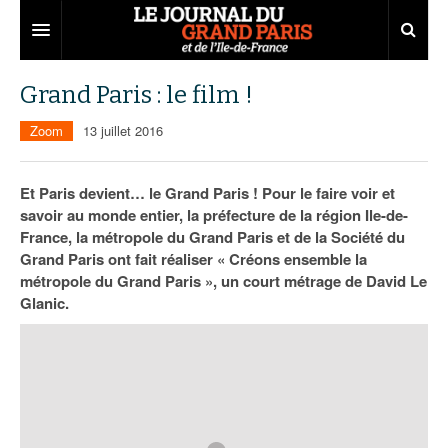
Grand Paris
Grand Paris : le film !
Territoires
Zoom
13 juillet 2016
Entreprises
Aménagement
Et Paris devient… le Grand Paris ! Pour le faire voir et
Départements
Collectivités
Développement économique
savoir au monde entier, la préfecture de la région Ile-de-
France, la métropole du Grand Paris et de la Société du
Carnet
Institutions
Emploi
75
Grand Paris ont fait réaliser « Créons ensemble la
métropole du Grand Paris », un court métrage de David Le
Les Assises du Grand Paris
Services urbains
Attractivité
77
Nominations
Glanic.
Le podcast
Innovation
78
Portraits
Éditions précédentes
Transport
91
Agenda
Ecouter les épisodes
Marchés publics
92
Lire les résumés