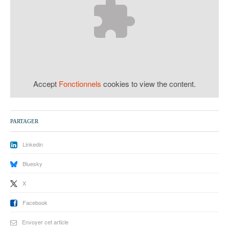
93
94
95
Accept
Fonctionnels
cookies to view the content.
PARTAGER
Linkedin
Bluesky
X
Facebook
Envoyer cet article