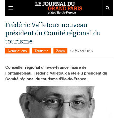
Grand Paris
Frédéric Valletoux nouveau
président du Comité régional du
Territoires
tourisme
Entreprises
Aménagement
Nominations
Tourisme
Zoom
17 février 2016
Départements
Collectivités
Développement économique
Carnet
Institutions
Emploi
75
Conseiller régional d’Ile-de-France, maire de
Fontainebleau, Frédéric Valletoux a été élu président du
Les Assises du Grand Paris
Services urbains
Attractivité
77
Nominations
Comité régional du tourisme d’Ile-de-France.
Le podcast
Innovation
78
Portraits
Éditions précédentes
Transport
91
Agenda
Ecouter les épisodes
Marchés publics
92
Lire les résumés