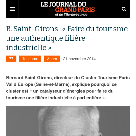
Grand Paris
B. Saint-Girons : « Faire du tourisme
une authentique filière
Territoires
industrielle »
Entreprises
Aménagement
77
Tourisme
Zoom
21 novembre 2014
Départements
Collectivités
Développement économique
Carnet
Institutions
Emploi
75
Bernard Saint-Girons, directeur du Cluster Tourisme Paris
Val d’Europe (Seine-et-Marne), explique pourquoi ce
Les Assises du Grand Paris
Services urbains
Attractivité
77
Nominations
cluster est « un catalyseur d’énergies pour faire du
tourisme une filière industrielle à part entière ».
Le podcast
Innovation
78
Portraits
Éditions précédentes
Transport
91
Agenda
Ecouter les épisodes
Marchés publics
92
Lire les résumés