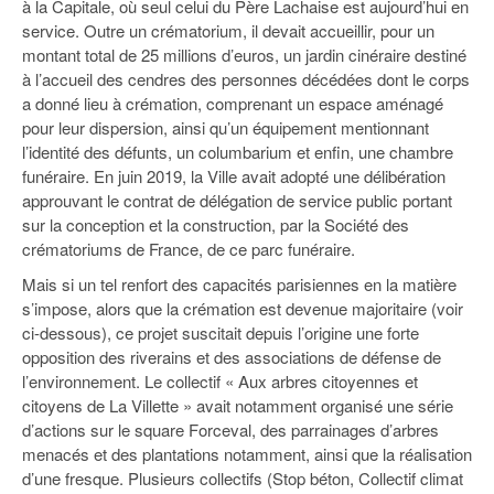
à la Capitale, où seul celui du Père Lachaise est aujourd’hui en
93
service. Outre un crématorium, il devait accueillir, pour un
94
montant total de 25 millions d’euros, un jardin cinéraire destiné
à l’accueil des cendres des personnes décédées dont le corps
95
a donné lieu à crémation, comprenant un espace aménagé
pour leur dispersion, ainsi qu’un équipement mentionnant
l’identité des défunts, un columbarium et enfin, une chambre
funéraire. En juin 2019, la Ville avait adopté une délibération
approuvant le contrat de délégation de service public portant
sur la conception et la construction, par la Société des
crématoriums de France, de ce parc funéraire.
Mais si un tel renfort des capacités parisiennes en la matière
s’impose, alors que la crémation est devenue majoritaire (voir
ci-dessous), ce projet suscitait depuis l’origine une forte
opposition des riverains et des associations de défense de
l’environnement. Le collectif « Aux arbres citoyennes et
citoyens de La Villette » avait notamment organisé une série
d’actions sur le square Forceval, des parrainages d’arbres
menacés et des plantations notamment, ainsi que la réalisation
d’une fresque. Plusieurs collectifs (Stop béton, Collectif climat