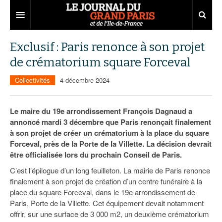
Grand Paris
Exclusif : Paris renonce à son projet
de crématorium square Forceval
Territoires
Collectivités
4 décembre 2024
Entreprises
Aménagement
Départements
Collectivités
Développement économique
Le maire du 19e arrondissement François Dagnaud a
annoncé mardi 3 décembre que Paris renonçait finalement
Carnet
Institutions
Emploi
75
à son projet de créer un crématorium à la place du square
Forceval, près de la Porte de la Villette. La décision devrait
Les Assises du Grand Paris
Services urbains
Attractivité
77
Nominations
être officialisée lors du prochain Conseil de Paris.
Le podcast
Innovation
78
Portraits
Éditions précédentes
C’est l’épilogue d’un long feuilleton. La mairie de Paris renonce
finalement à son projet de création d’un centre funéraire à la
Transport
91
Agenda
Ecouter les épisodes
place du square Forceval, dans le 19e arrondissement de
Paris, Porte de la Villette. Cet équipement devait notamment
Marchés publics
92
Lire les résumés
offrir, sur une surface de 3 000 m2, un deuxième crématorium