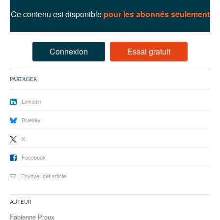
93
Ce contenu est disponible
pour les abonnés seulement
94
95
Connexion
Essai gratuit
PARTAGER
Linkedin
Bluesky
X
Facebook
Envoyer cet article
Auteur
Fabienne Proux