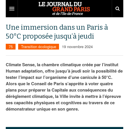
Grand Paris
Une immersion dans un Paris à
50°C proposée jusqu’à jeudi
Territoires
75
Transition écologique
19 novembre 2024
Entreprises
Aménagement
Départements
Collectivités
Développement économique
Climate Sense, la chambre climatique créée par l’institut
Human adaptation, offre jusqu’à jeudi soir la possibilité de
Carnet
Institutions
Emploi
75
tester l’impact sur l’organisme d’une canicule à 50°C.
Alors que le Conseil de Paris s’apprête à voter quatre
Les Assises du Grand Paris
Services urbains
Attractivité
77
Nominations
plans pour préparer la Capitale aux conséquences du
Le podcast
Innovation
78
Portraits
Éditions précédentes
dérèglement climatique, la Ville invite à mettre à l’épreuve
ses capacités physiques et cognitives au travers de ce
Transport
91
Agenda
Ecouter les épisodes
démonstrateur unique en son genre.
Marchés publics
92
Lire les résumés