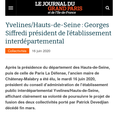
Grand Paris
Yvelines/Hauts-de-Seine : Georges
Siffredi président de l’établissement
Territoires
interdépartemental
Entreprises
Aménagement
Collectivités
16 juin 2020
Départements
Collectivités
Développement économique
Carnet
Institutions
Emploi
75
Après la présidence du département des Hauts-de-Seine,
puis de celle de Paris La Défense, l'ancien maire de
Les Assises du Grand Paris
Services urbains
Attractivité
77
Nominations
Châtenay-Malabry a été élu, le mardi 16 juin 2020,
président du conseil d'administration de l'établissement
Le podcast
Innovation
78
Portraits
Éditions précédentes
public interdépartemental Yvelines/Hauts-de-Seine,
affichant clairement sa volonté de poursuivre le projet de
Transport
91
Agenda
Ecouter les épisodes
fusion des deux collectivités porté par Patrick Devedjian
décédé fin mars.
Marchés publics
92
Lire les résumés