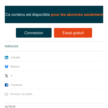
93
94
Ce contenu est disponible
pour les abonnés seulement
95
Connexion
Essai gratuit
PARTAGER
Linkedin
Bluesky
X
Facebook
Envoyer cet article
Auteur