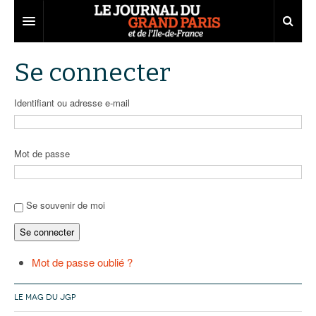
Grand Paris
Se connecter
Territoires
Identifiant ou adresse e-mail
Entreprises
Aménagement
Départements
Collectivités
Développement économique
Mot de passe
Carnet
Institutions
Emploi
75
Les Assises du Grand Paris
Services urbains
Attractivité
77
Nominations
Se souvenir de moi
Se connecter
Le podcast
Innovation
78
Portraits
Éditions précédentes
Transport
91
Agenda
Ecouter les épisodes
Mot de passe oublié ?
Marchés publics
92
Lire les résumés
LE MAG DU JGP