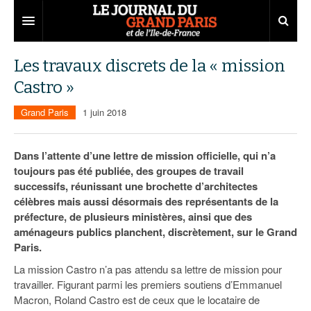
Grand Paris
Les travaux discrets de la « mission
Castro »
Territoires
Grand Paris
1 juin 2018
Entreprises
Aménagement
Départements
Collectivités
Développement économique
Dans l’attente d’une lettre de mission officielle, qui n’a
toujours pas été publiée, des groupes de travail
Carnet
Institutions
Emploi
75
successifs, réunissant une brochette d’architectes
célèbres mais aussi désormais des représentants de la
Les Assises du Grand Paris
Services urbains
Attractivité
77
Nominations
préfecture, de plusieurs ministères, ainsi que des
Le podcast
Innovation
78
Portraits
Éditions précédentes
aménageurs publics planchent, discrètement, sur le Grand
Paris.
Transport
91
Agenda
Ecouter les épisodes
La mission Castro n’a pas attendu sa lettre de mission pour
travailler. Figurant parmi les premiers soutiens d’Emmanuel
Marchés publics
92
Lire les résumés
Macron, Roland Castro est de ceux que le locataire de