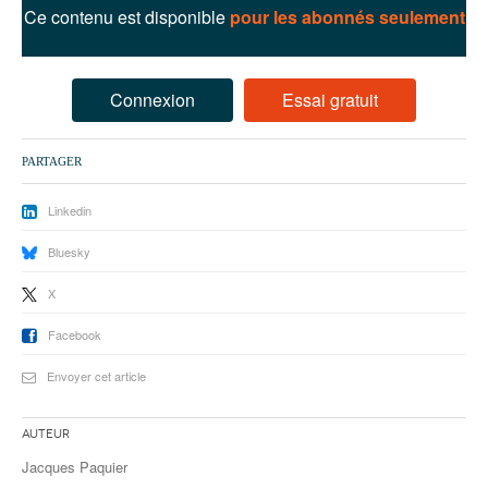
93
Ce contenu est disponible
pour les abonnés seulement
94
95
Connexion
Essai gratuit
PARTAGER
Linkedin
Bluesky
X
Facebook
Envoyer cet article
Auteur
Jacques Paquier