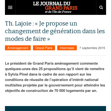
Grand Paris
Th. Lajoie : « Je propose un
changement de génération dans les
Territoires
modes de faire »
Entreprises
Aménagement
Aménagement
Grand Paris
Interviews
7 septembre 2015
Départements
Collectivités
Développement économique
Carnet
Institutions
Emploi
75
Le président de Grand Paris aménagement commente
quelques-unes des 25 propositions qu’il vient de remettre
Les Assises du Grand Paris
Services urbains
Attractivité
77
Nominations
à Sylvia Pinel dans le cadre de son rapport sur les
conditions de réussite de l’opération d’intérêt national
Le podcast
Innovation
78
Portraits
Éditions précédentes
multisites projetée par le gouvernement pour atteindre les
objectifs de construction de 70 000 logements par an.
Transport
91
Agenda
Ecouter les épisodes
Marchés publics
92
Lire les résumés